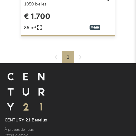
1050
Ixelles
€ 1.700
85 m²
1
CENTURY 21 Benelux
À propos de nous
Offres d'emploi