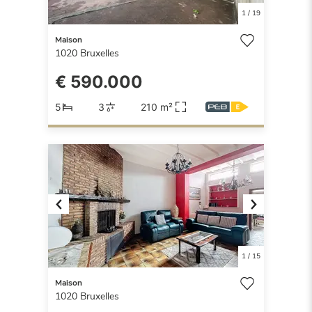
1
/
19
Maison
1020
Bruxelles
€ 590.000
5
3
210 m²
Previous
Next
1
/
15
Maison
1020
Bruxelles