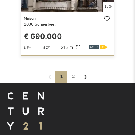
1
/
34
Maison
1030
Schaerbeek
€ 690.000
6
3
215 m²
1
2