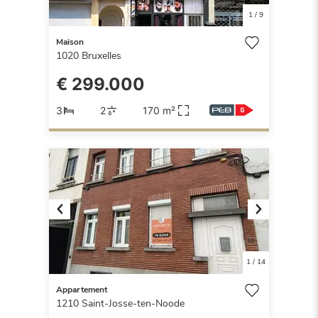
1
/
9
Maison
1020
Bruxelles
€ 299.000
3
2
170 m²
Previous
Next
1
/
14
Appartement
1210
Saint-Josse-ten-Noode