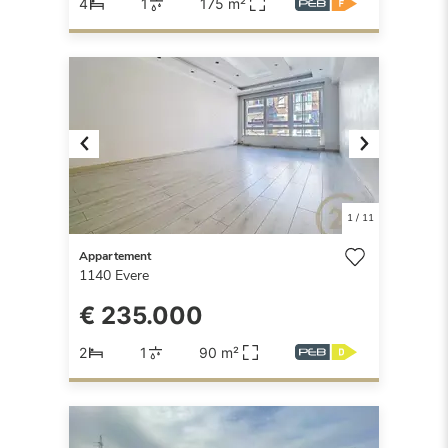
4
1
175 m²
Previous
Next
1
/
11
Appartement
1140
Evere
€ 235.000
2
1
90 m²