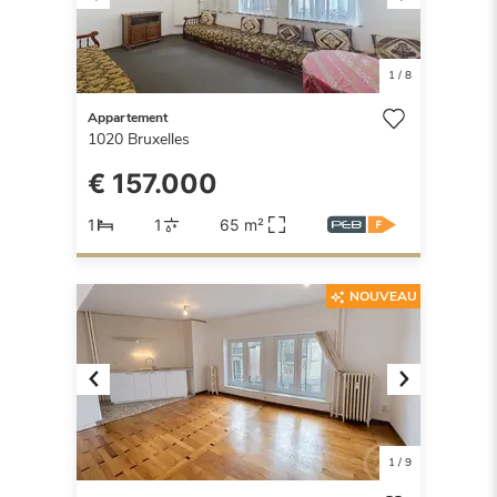
Previous
Next
1
/
8
Appartement
1020
Bruxelles
€ 157.000
1
1
65 m²
NOUVEAU
Previous
Next
1
/
9