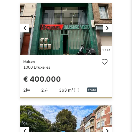
Previous
Next
1
/
24
Maison
1000
Bruxelles
€ 400.000
2
2
363 m²