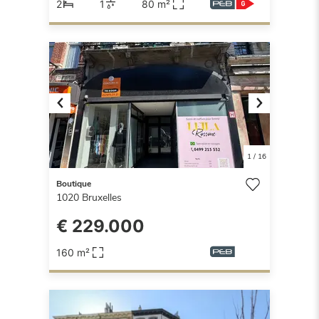
2
1
80 m²
Previous
Next
1
/
16
Boutique
1020
Bruxelles
€ 229.000
160 m²