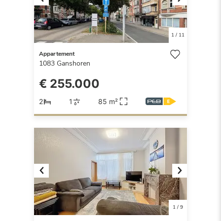
Previous
Next
1
/
11
Appartement
1083
Ganshoren
€ 255.000
2
1
85 m²
Previous
Next
1
/
9