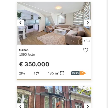
Previous
Next
1
/
12
Maison
1090
Jette
€ 350.000
2
1
185 m²