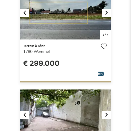
Previous
Next
1
/
4
Terrain à bâtir
1780
Wemmel
€ 299.000
Previous
Next