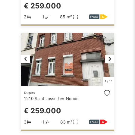
€ 259.000
2
1
85 m²
Previous
Next
1
/
11
Duplex
1210
Saint-Josse-ten-Noode
€ 259.000
3
1
83 m²