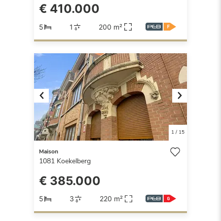
€ 410.000
5
1
200 m²
Previous
Next
1
/
15
Maison
1081
Koekelberg
€ 385.000
5
3
220 m²