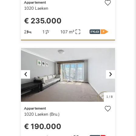
Appartement
1020
Laeken
€ 235.000
2
1
107 m²
Previous
Next
1
/
8
Appartement
1020
Laeken (Bru.)
€ 190.000