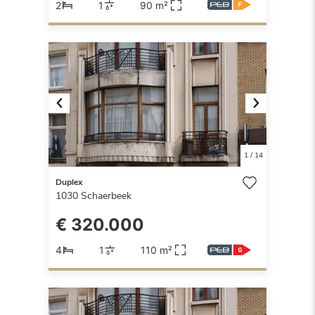
2
1
90 m²
Previous
Next
1
/
14
Duplex
1030
Schaerbeek
€ 320.000
4
1
110 m²