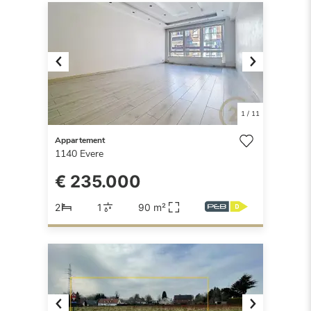
Previous
Next
1
/
11
Appartement
1140
Evere
€ 235.000
2
1
90 m²