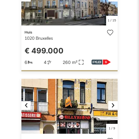
Previous
Next
1
/
15
Huis
1020
Bruxelles
€ 499.000
6
4
260 m²
Previous
Next
1
/
9