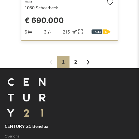
Huis
1030
Schaerbeek
€ 690.000
6
3
215 m²
1
2
CENTURY 21 Benelux
Over ons