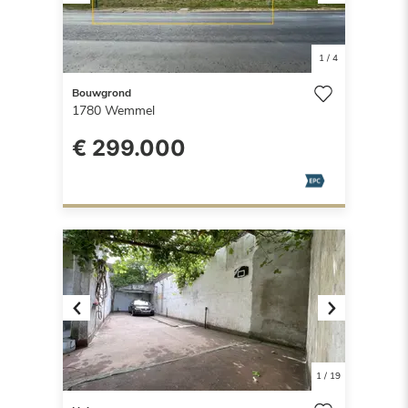
Previous
Next
1
/
4
Bouwgrond
1780
Wemmel
€ 299.000
Previous
Next
1
/
19