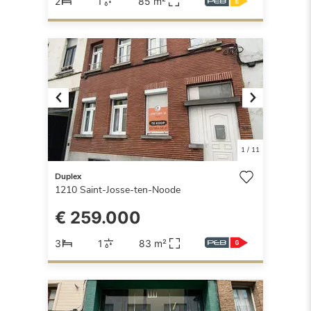
2
1
85 m²
Previous
Next
1
/
11
Duplex
1210
Saint-Josse-ten-Noode
€ 259.000
3
1
83 m²