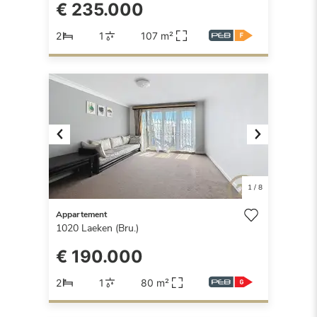
€ 235.000
2
1
107 m²
Previous
Next
1
/
8
Appartement
1020
Laeken (Bru.)
€ 190.000
2
1
80 m²