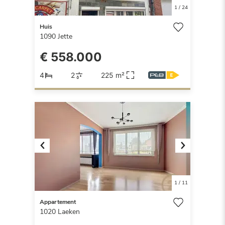
1
/
24
Huis
1090
Jette
€ 558.000
4
2
225 m²
Previous
Next
1
/
11
Appartement
1020
Laeken