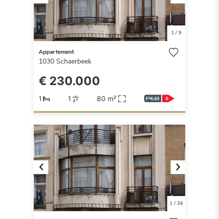
Previous
Next
1
/
9
Appartement
1030
Schaerbeek
€ 230.000
1
1
80 m²
Previous
Next
1
/
34