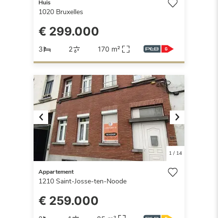
Huis
1020
Bruxelles
€ 299.000
3
2
170 m²
Previous
Next
1
/
14
Appartement
1210
Saint-Josse-ten-Noode
€ 259.000