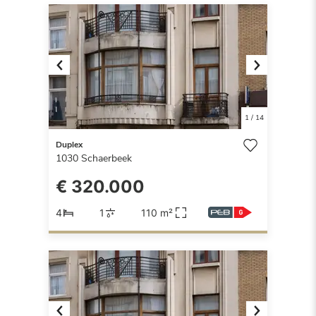
Previous
Next
1
/
14
Duplex
1030
Schaerbeek
€ 320.000
4
1
110 m²