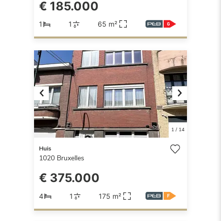
€ 185.000
1
1
65 m²
Previous
Next
1
/
14
Huis
1020
Bruxelles
€ 375.000
4
1
175 m²