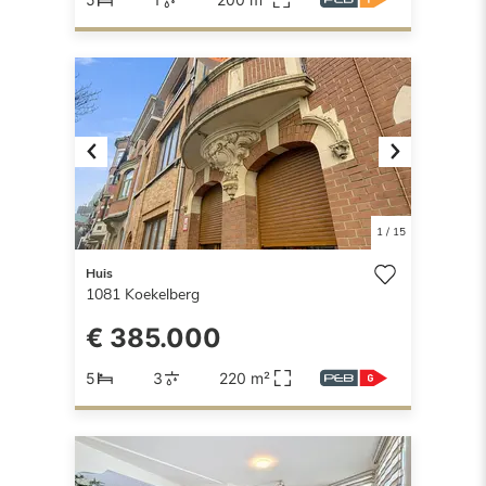
Previous
Next
1
/
15
Huis
1081
Koekelberg
€ 385.000
5
3
220 m²