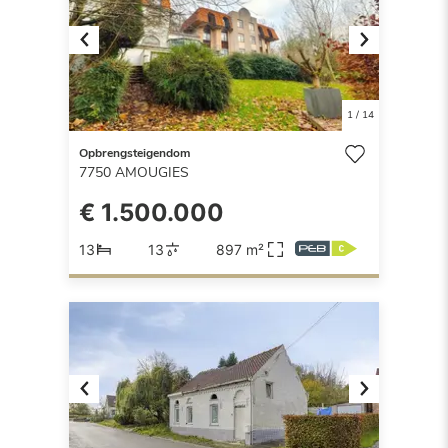
Previous
Next
1
/
14
Opbrengsteigendom
7750
AMOUGIES
€ 1.500.000
13
13
897 m²
Previous
Next