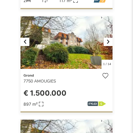
2
1
117 m²
Previous
Next
1
/
14
Grond
7750
AMOUGIES
€ 1.500.000
897 m²