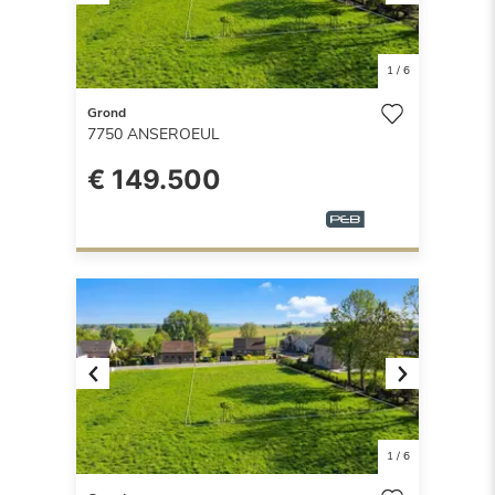
Previous
Next
1
/
6
Grond
7750
ANSEROEUL
€ 149.500
Previous
Next
1
/
6