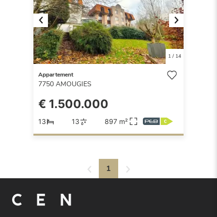
Previous
Next
1
/
14
Appartement
7750
AMOUGIES
€ 1.500.000
13
13
897 m²
1