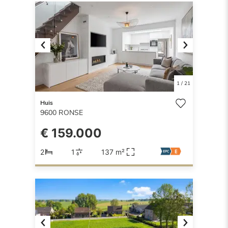
Previous
Next
1
/
21
Huis
9600
RONSE
€ 159.000
2
1
137 m²