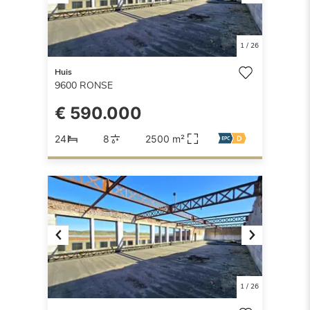
Previous
Next
1
/
26
Huis
9600
RONSE
€ 590.000
24
8
2500 m²
Previous
Next
1
/
26