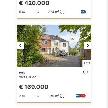
€ 420.000
5
1
374 m²
Previous
Next
1
/
21
Huis
9600
RONSE
€ 169.000
3
1
135 m²