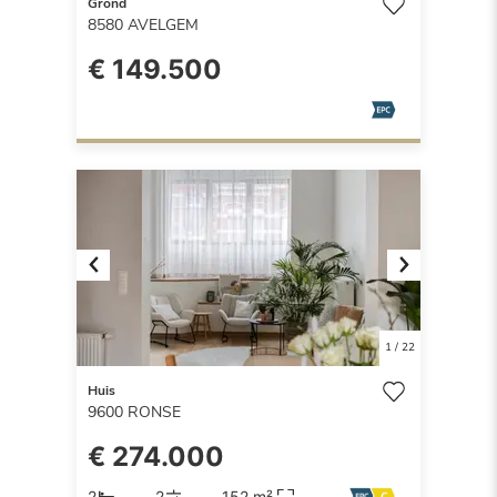
Grond
8580
AVELGEM
€ 149.500
Previous
Next
1
/
22
Huis
9600
RONSE
€ 274.000
2
2
152 m²