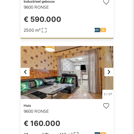
Industrieel gebouw
9600
RONSE
€ 590.000
2500 m²
Previous
Next
1
/
17
Huis
9600
RONSE
€ 160.000