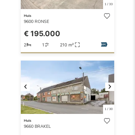
1
/
33
Huis
9600
RONSE
€ 195.000
2
1
210 m²
Previous
Next
1
/
30
Huis
9660
BRAKEL