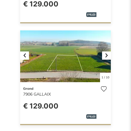
€ 129.000
Previous
Next
1
/
10
Grond
7906
GALLAIX
€ 129.000