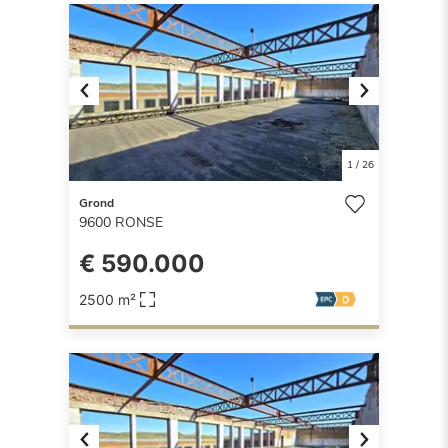
Previous
Next
1
/
26
Grond
9600
RONSE
€ 590.000
2500 m²