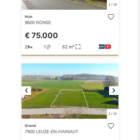
1
/
15
Huis
9600
RONSE
€ 75.000
2
1
62 m²
Previous
Next
1
/
10
Grond
7900
LEUZE-EN-HAINAUT