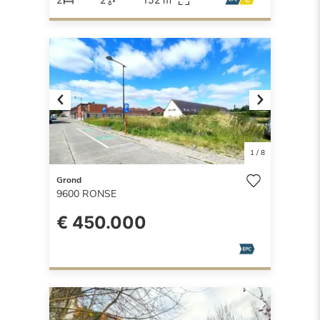
Previous
Next
1
/
8
Grond
9600
RONSE
€ 450.000