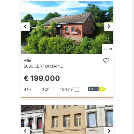
Previous
Next
1
/
19
Villa
5630
CERFONTAINE
€ 199.000
4
1
126 m²