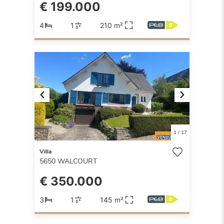
€ 199.000
4
1
210 m²
Previous
Next
1
/
17
Villa
5650
WALCOURT
€ 350.000
3
1
145 m²