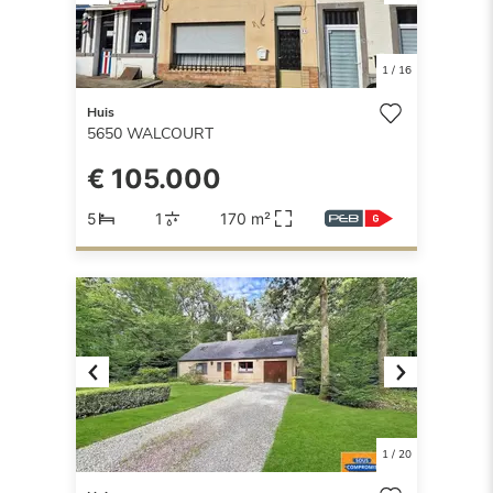
Previous
Next
1
/
16
Huis
5650
WALCOURT
€ 105.000
5
1
170 m²
Previous
Next
1
/
20