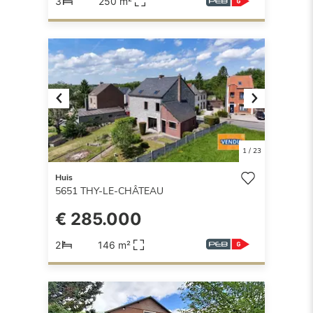
3
250 m²
Previous
Next
1
/
23
Huis
5651
THY-LE-CHÂTEAU
€ 285.000
2
146 m²