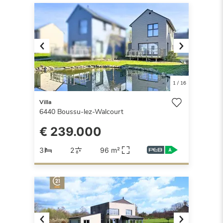
Previous
Next
1
/
16
Villa
6440
Boussu-lez-Walcourt
€ 239.000
3
2
96 m²