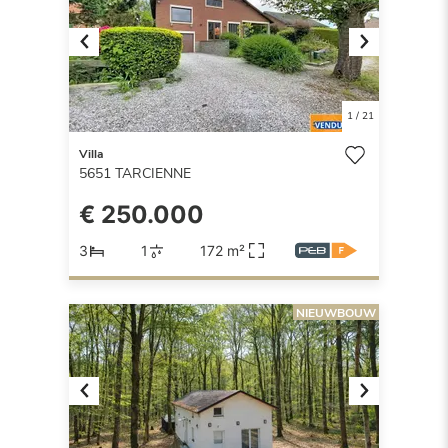
Previous
Next
1
/
21
Villa
5651
TARCIENNE
€ 250.000
3
1
172 m²
NIEUWBOUW
Previous
Next