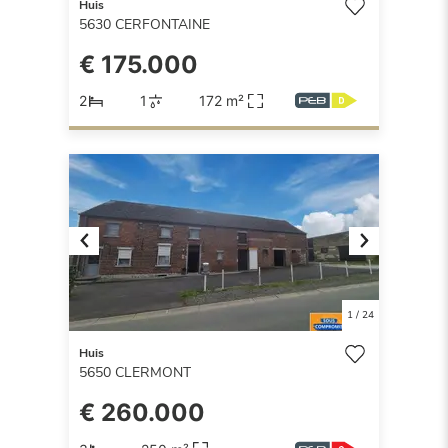
Huis
5630
CERFONTAINE
€ 175.000
2
1
172 m²
Previous
Next
1
/
24
Huis
5650
CLERMONT
€ 260.000