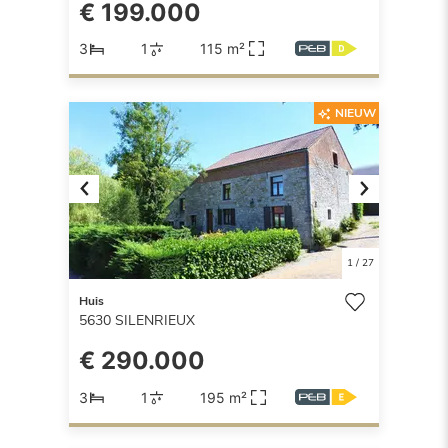
€ 199.000
3
1
115 m²
NIEUW
Previous
Next
1
/
27
Huis
5630
SILENRIEUX
€ 290.000
3
1
195 m²