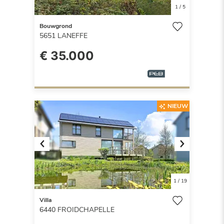
1
/
5
Bouwgrond
5651
LANEFFE
€ 35.000
NIEUW
Previous
Next
1
/
19
Villa
6440
FROIDCHAPELLE