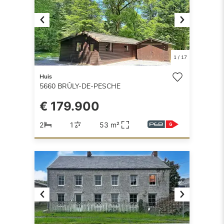
Previous
Next
1
/
17
Huis
5660
BRÛLY-DE-PESCHE
€ 179.900
2
1
53 m²
Previous
Next