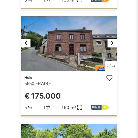
Previous
Next
1
/
24
Huis
5650
FRAIRE
€ 175.000
5
1
160 m²