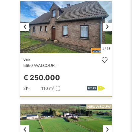
Previous
Next
1
/
18
Villa
5650
WALCOURT
€ 250.000
2
110 m²
NIEUWBOUW