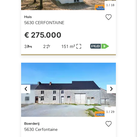
1
/
18
Huis
5630
CERFONTAINE
€ 275.000
3
2
151 m²
Previous
Next
1
/
29
Boerderij
5630
Cerfontaine