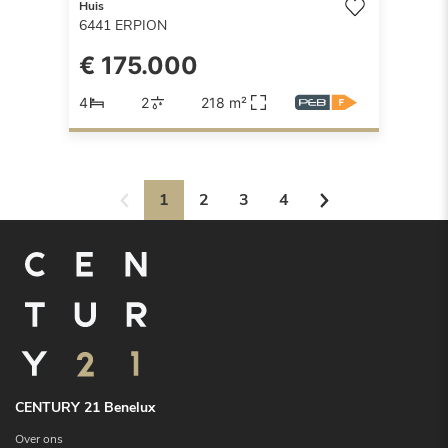
Huis
6441
ERPION
€ 175.000
4
2
218 m²
1
2
3
4
CENTURY 21 Benelux
Over ons