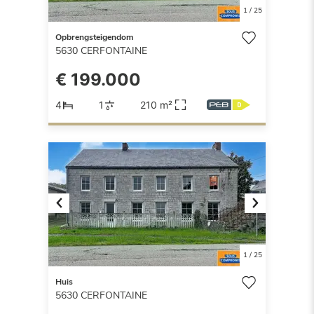
1
/
25
Opbrengsteigendom
5630
CERFONTAINE
€ 199.000
4
1
210 m²
Previous
Next
1
/
25
Huis
5630
CERFONTAINE