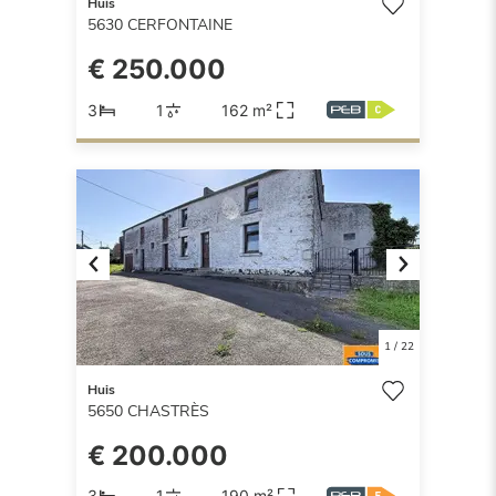
Huis
5630
CERFONTAINE
€ 250.000
3
1
162 m²
Previous
Next
1
/
22
Huis
5650
CHASTRÈS
€ 200.000
3
1
190 m²