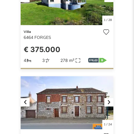
Previous
Next
1
/
28
Villa
6464
FORGES
€ 375.000
4
3
278 m²
Previous
Next
1
/
24