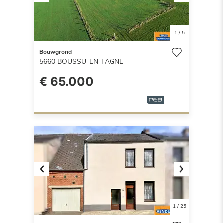
Previous
Next
1
/
5
Bouwgrond
5660
BOUSSU-EN-FAGNE
€ 65.000
Previous
Next
1
/
25