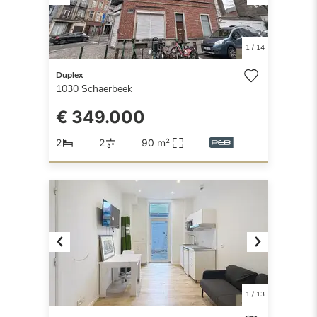
Previous
Next
1
/
14
Duplex
1030
Schaerbeek
€ 349.000
2
2
90 m²
Previous
Next
1
/
13