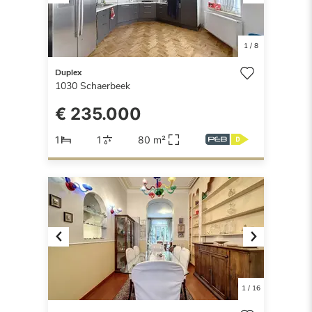
Previous
Next
1
/
8
Duplex
1030
Schaerbeek
€ 235.000
1
1
80 m²
Previous
Next
1
/
16