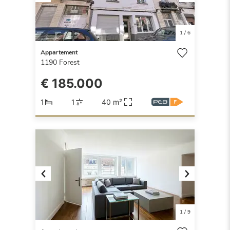
Previous
Next
1
/
6
Appartement
1190
Forest
€ 185.000
1
1
40 m²
Previous
Next
1
/
9