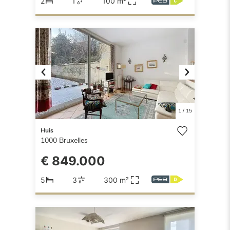
2
1
100 m²
Previous
Next
1
/
15
Huis
1000
Bruxelles
€ 849.000
5
3
300 m²