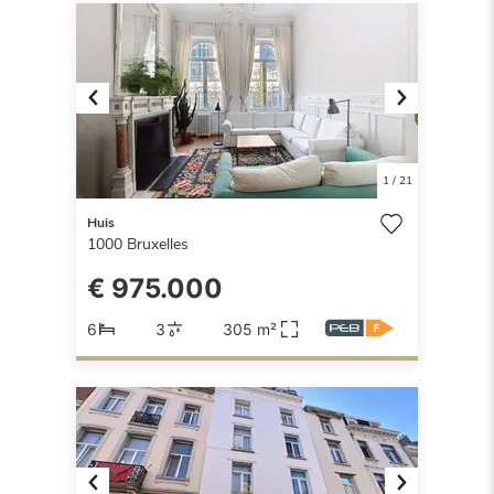
Previous
Next
1
/
21
Huis
1000
Bruxelles
€ 975.000
6
3
305 m²