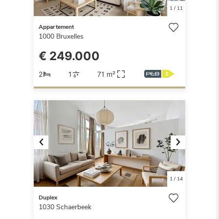
1
/
11
Appartement
1000
Bruxelles
€ 249.000
2
1
71 m²
Previous
Next
1
/
14
Duplex
1030
Schaerbeek