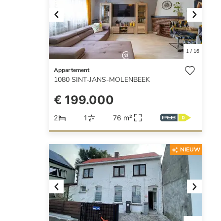
Previous
Next
1
/
16
Appartement
1080
SINT-JANS-MOLENBEEK
€ 199.000
2
1
76 m²
NIEUW
Previous
Next