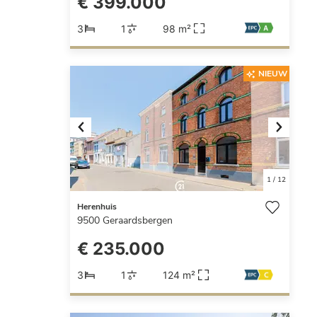
€ 399.000
3
1
98 m²
NIEUW
Previous
Next
1
/
12
Herenhuis
9500
Geraardsbergen
€ 235.000
3
1
124 m²