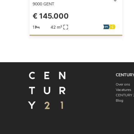
9000
GENT
€ 145.000
1
42 m²
CENTURY
Over ons
Vacatures
CENTURY 2
Blog