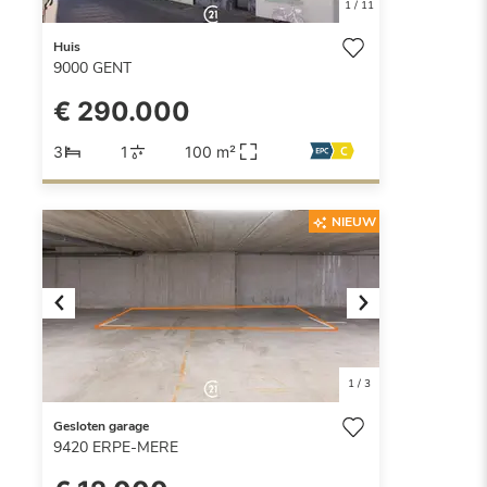
1
/
11
Huis
9000
GENT
€ 290.000
3
1
100 m²
NIEUW
Previous
Next
1
/
3
Gesloten garage
9420
ERPE-MERE