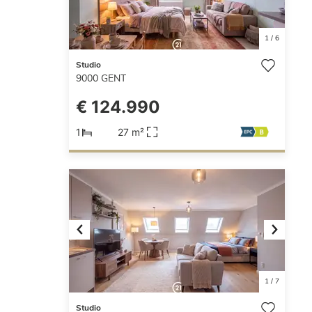
1
/
6
Studio
9000
GENT
€ 124.990
1
27 m²
Previous
Next
1
/
7
Studio