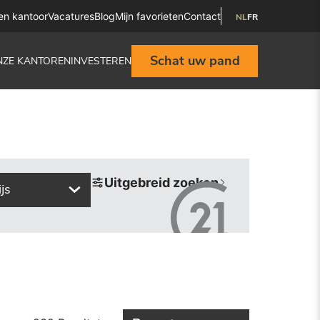
en kantoor
Vacatures
Blog
Mijn favorieten
Contact
NL
FR
Schat uw pand
NZE KANTOREN
INVESTEREN
Uitgebreid zoeken
ijs