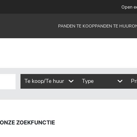
functie
Open e
PANDEN TE KOOP
PANDEN TE HUUR
O
Te koop/Te huur
Type
Pr
 ONZE ZOEKFUNCTIE