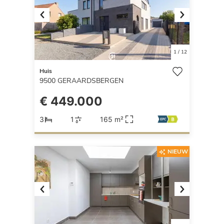
Previous
Next
1
/
12
Huis
9500
GERAARDSBERGEN
€ 449.000
3
1
165 m²
NIEUW
Previous
Next