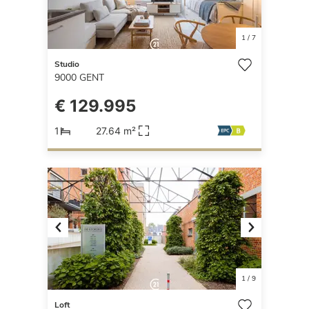
1
/
7
Studio
9000
GENT
€ 129.995
1
27.64 m²
Previous
Next
1
/
9
Loft