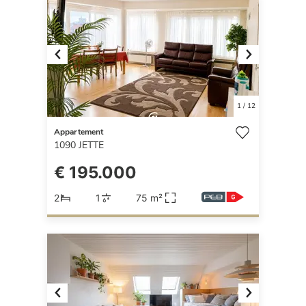
Previous
Next
1
/
12
Appartement
1090
JETTE
€ 195.000
2
1
75 m²
Previous
Next