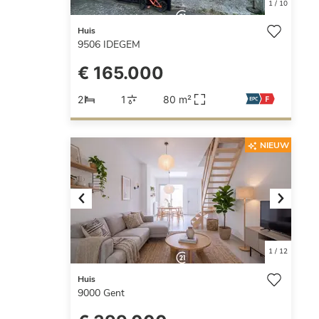
1
/
10
Huis
9506
IDEGEM
€ 165.000
2
1
80 m²
NIEUW
Previous
Next
1
/
12
Huis
9000
Gent