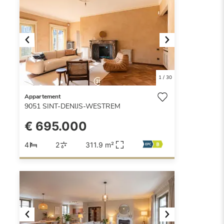
Previous
Next
1
/
30
Appartement
9051
SINT-DENIJS-WESTREM
€ 695.000
4
2
311.9 m²
Previous
Next