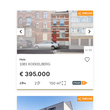
NIEUW
Previous
Next
1
/
21
Huis
1081
KOEKELBERG
€ 395.000
4
2
150 m²
NIEUW