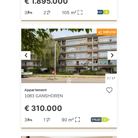
€ 1.895.000
3
2
105 m²
NIEUW
Previous
Next
1
/
17
Appartement
1083
GANSHOREN
€ 310.000
3
1
90 m²