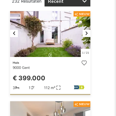
Recent
232 Resultaten
NIEUW
Previous
Next
1
/
21
Huis
9000
Gent
€ 399.000
3
1
112 m²
NIEUW