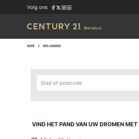
Navigated to Vind het pand van uw dromen met onze zoek
Volg ons
HOME
ONS AANBOD
Stad of postcode
VIND HET PAND VAN UW DROMEN MET