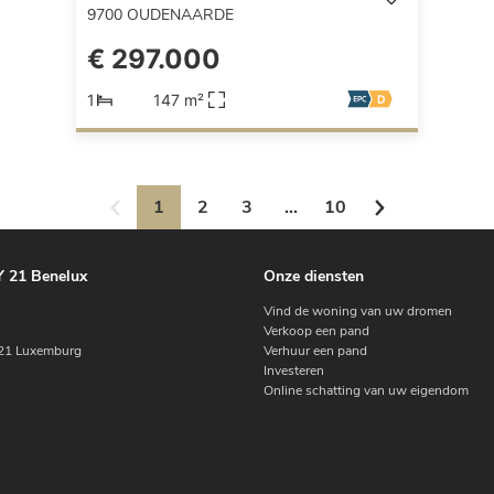
9700
OUDENAARDE
€ 297.000
1
147 m²
1
2
3
...
10
 21 Benelux
Onze diensten
Vind de woning van uw dromen
Verkoop een pand
1 Luxemburg
Verhuur een pand
Investeren
Online schatting van uw eigendom