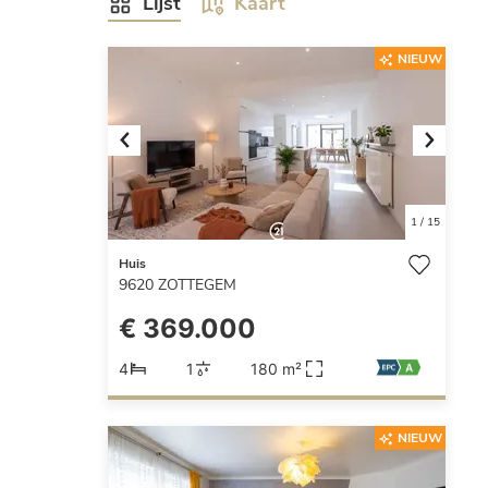
Lijst
Kaart
NIEUW
Previous
Next
1
/
15
Huis
9620
ZOTTEGEM
€ 369.000
4
1
180 m²
NIEUW