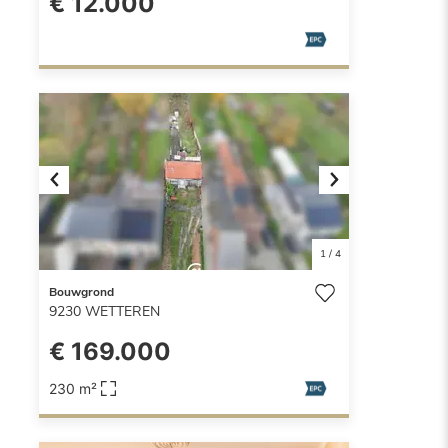
€ 12.000
Previous
Next
1
/
4
Bouwgrond
9230
WETTEREN
€ 169.000
230 m²