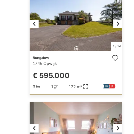
Previous
Next
1
/
14
Bungalow
1745
Opwijk
€ 595.000
3
1
172 m²
Previous
Next