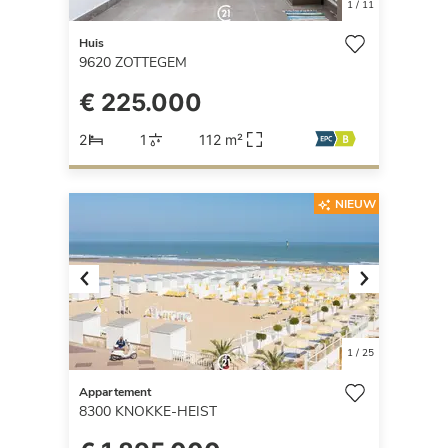
1
/
11
Huis
9620
ZOTTEGEM
€ 225.000
2
1
112 m²
NIEUW
Previous
Next
1
/
25
Appartement
8300
KNOKKE-HEIST