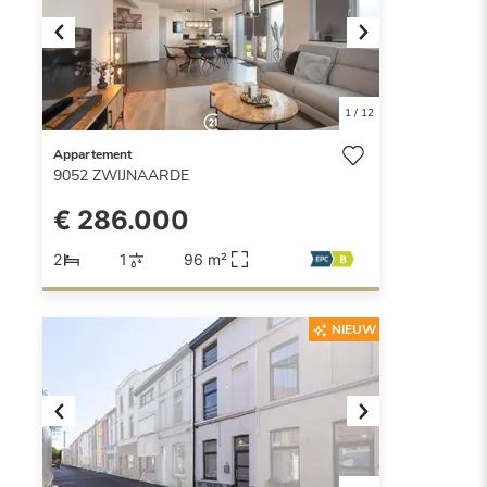
Previous
Next
1
/
12
Appartement
9052
ZWIJNAARDE
€ 286.000
2
1
96 m²
NIEUW
Previous
Next