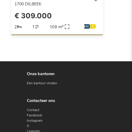
1700
DILBEEK
€ 309.000
2
1
109 m²
Onze kantoren
Een kantoor vinden
Contacteer ons
Contact
Facebook
Instagram
X
Linkedin