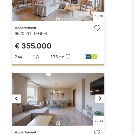
1
/
20
Appartement
9620
ZOTTEGEM
€ 355.000
2
1
136 m²
Previous
Next
1
/
14
Appartement