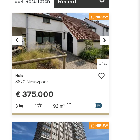
Recent
664 Resultaten
NIEUW
Previous
Next
1
/
12
Huis
8620
Nieuwpoort
€ 375.000
3
1
92 m²
NIEUW