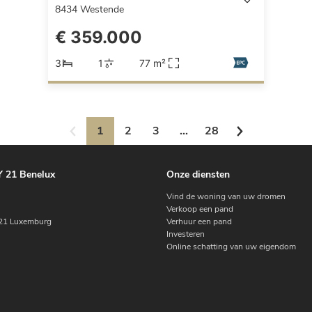
8434
Westende
€ 359.000
3
1
77 m²
1
2
3
...
28
 21 Benelux
Onze diensten
Vind de woning van uw dromen
Verkoop een pand
1 Luxemburg
Verhuur een pand
Investeren
Online schatting van uw eigendom