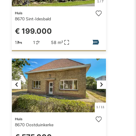
1
/
7
Huis
8670
Sint-Idesbald
€ 199.000
1
1
58 m²
Previous
Next
1
/
11
Huis
8670
Oostduinkerke