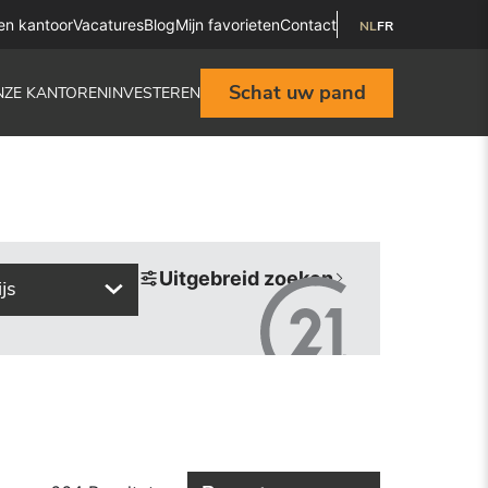
en kantoor
Vacatures
Blog
Mijn favorieten
Contact
NL
FR
Schat uw pand
NZE KANTOREN
INVESTEREN
Uitgebreid zoeken
ijs