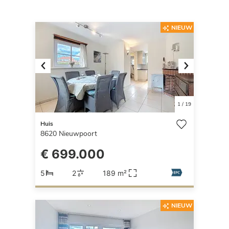
NIEUW
Previous
Next
1
/
19
Huis
8620
Nieuwpoort
€ 699.000
5
2
189 m²
NIEUW