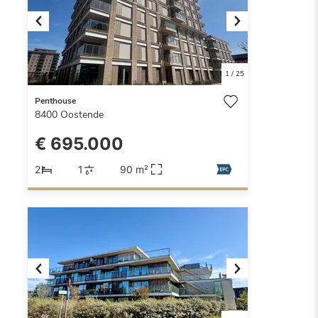
Previous
Next
1
/
25
Penthouse
8400
Oostende
€ 695.000
2
1
90 m²
Previous
Next