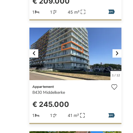
€ 209.000
1
1
45 m²
Previous
Next
1
/
12
Appartement
8430
Middelkerke
€ 245.000
1
1
41 m²