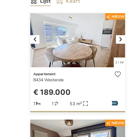
Lijst
Kaart
NIEUW
Previous
Next
1
/
14
Appartement
8434
Westende
€ 189.000
1
1
53 m²
NIEUW