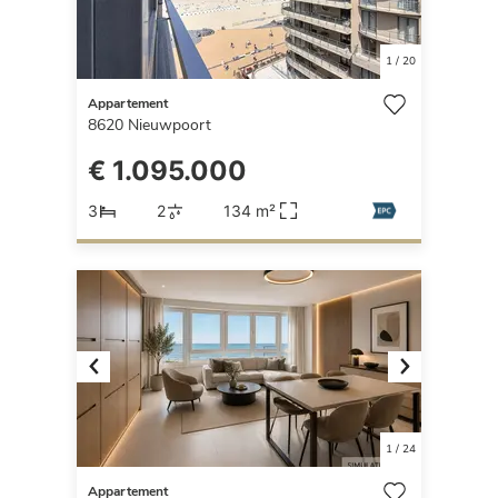
1
/
20
Appartement
8620
Nieuwpoort
€ 1.095.000
3
2
134 m²
Previous
Next
1
/
24
Appartement