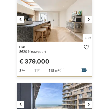
Previous
Next
1
/
16
Huis
8620
Nieuwpoort
€ 379.000
3
1
118 m²
Previous
Next