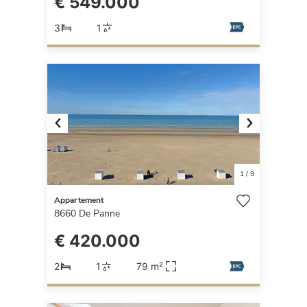
€ 549.000
3
1
Previous
Next
1
/
9
Appartement
8660
De Panne
€ 420.000
2
1
79 m²