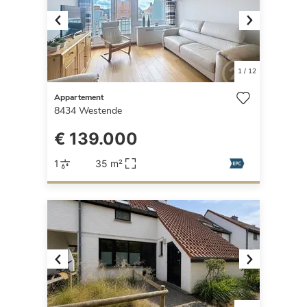
Previous
Next
1
/
12
Appartement
8434
Westende
€ 139.000
1
35 m²
Previous
Next