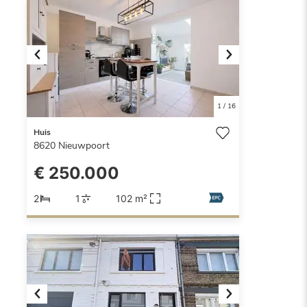
Previous
Next
1
/
16
Huis
8620
Nieuwpoort
€ 250.000
2
1
102 m²
Previous
Next