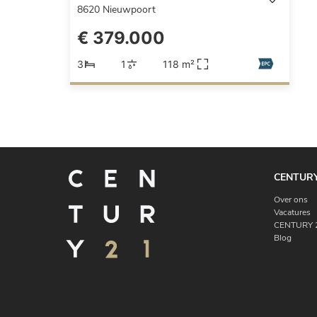
8620
Nieuwpoort
€ 379.000
3
1
118 m²
CENTURY
Over ons
Vacatures
CENTURY 2
Blog