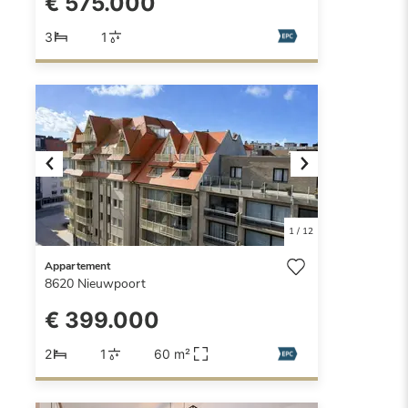
€ 575.000
3
1
Previous
Next
1
/
12
Appartement
8620
Nieuwpoort
€ 399.000
2
1
60 m²