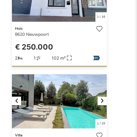
1
/
16
Huis
8620
Nieuwpoort
€ 250.000
2
1
102 m²
Previous
Next
1
/
25
Villa