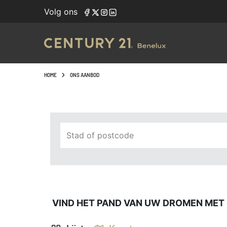
Navigated to Vind het pand van uw dromen met onze zoek
Volg ons
HOME
ONS AANBOD
Stad of postcode
VIND HET PAND VAN UW DROMEN MET