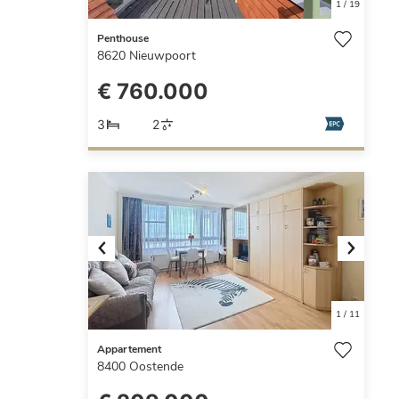
1
/
19
Penthouse
8620
Nieuwpoort
€ 760.000
3
2
Previous
Next
1
/
11
Appartement
8400
Oostende