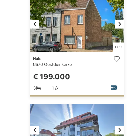
Previous
Next
1
/
11
Huis
8670
Oostduinkerke
€ 199.000
3
1
Previous
Next