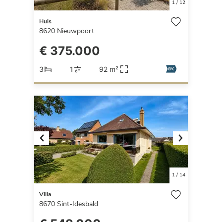
1
/
12
Huis
8620
Nieuwpoort
€ 375.000
3
1
92 m²
Previous
Next
1
/
14
Villa
8670
Sint-Idesbald