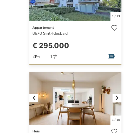
1
/
13
Appartement
8670
Sint-Idesbald
€ 295.000
2
1
Previous
Next
1
/
16
Huis