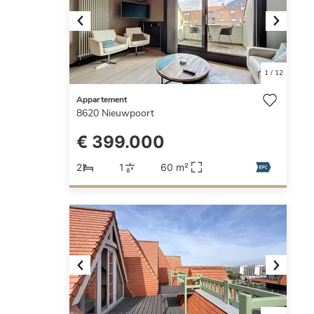
Previous
Next
1
/
12
Appartement
8620
Nieuwpoort
€ 399.000
2
1
60 m²
Previous
Next