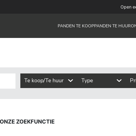
functie
Open e
PANDEN TE KOOP
PANDEN TE HUUR
O
Te koop/Te huur
Type
Pr
 ONZE ZOEKFUNCTIE