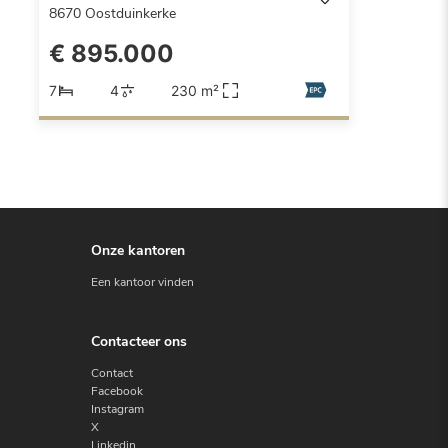
8670
Oostduinkerke
€ 895.000
7
4
230 m²
Onze kantoren
Een kantoor vinden
Contacteer ons
Contact
Facebook
Instagram
X
Linkedin