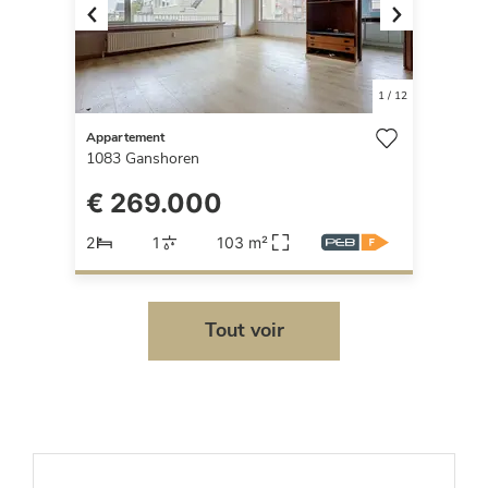
Previous
Next
1
/
12
Appartement
1083
Ganshoren
€ 269.000
2
1
103 m²
Tout voir