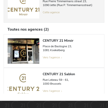
Rue Pierre Timmermans straat
23
,
1090
Jette (Rue P. Timmermansstraat)
Cette agence
Toutes nos agences
(
2
)
CENTURY 21 Miroir
Place de Bastogne
23
,
1081
Koekelberg
Vers l'agence
CENTURY 21 Sablon
Rue Lebeau
59 - 61
,
1000
Brussels
Vers l'agence