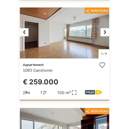
NOUVEAU
Previous
Next
1
/
9
Appartement
1083
Ganshoren
€ 259.000
2
1
100 m²
NOUVEAU