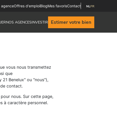
e agence
Offres d'emploi
Blog
Mes favoris
Contact
NL
FR
Estimer votre bien
UER
NOS AGENCES
INVESTIR
 que vous nous transmettez
nsi que
 21 Benelux" ou "nous"),
 de contact.
 pour nous. Sur cette page,
 à caractère personnel.