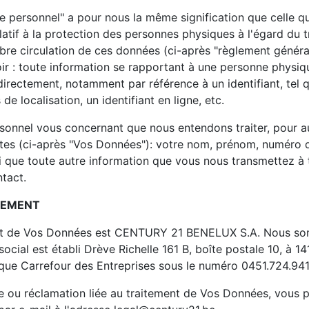
 personnel" a pour nous la même signification que celle qui
atif à la protection des personnes physiques à l'égard du 
libre circulation de ces données (ci-après "règlement généra
r : toute information se rapportant à une personne physiqu
ndirectement, notamment par référence à un identifiant, tel
de localisation, un identifiant en ligne, etc.
sonnel vous concernant que nous entendons traiter, pour a
antes (ci-après "Vos Données"): votre nom, prénom, numéro 
si que toute autre information que vous nous transmettez à 
tact.
TEMENT
ent de Vos Données est CENTURY 21 BENELUX S.A. Nous s
social est établi Drève Richelle 161 B, boîte postale 10, à 1
nque Carrefour des Entreprises sous le numéro 0451.724.941
 ou réclamation liée au traitement de Vos Données, vous 