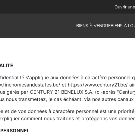
Ouvrir un
BIENS À VENDRE
BIENS À LO
ALITE
nfidentialité s'applique aux données à caractère personnel
w.finehomesandestates.be/ et https://www.century21.be/ ai
tous gérés par CENTURY 21 BENELUX S.A. (ci-après "Century
us nous transmettez, le cas échéant, via nos autres canaux
ée et de vos données à caractère personnel est une priorité
xpliquer comment nous traitons et protégeons vos données
 PERSONNEL