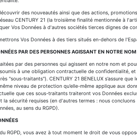
ntialité.
 découvrir des nouveautés ainsi que des actions, promotion
réseau CENTURY 21 (la troisième finalité mentionnée à l'art
er Vos Données à d'autres sociétés tierces dignes de con
mettrons Vos Données à des tiers situés en-dehors de l'E
ONNÉES PAR DES PERSONNES AGISSANT EN NOTRE NO
aitées par des personnes qui agissent en notre nom et pour
soumis à une obligation contractuelle de confidentialité, et
près "sous-traitants"). CENTURY 21 BENELUX s’assure que le
le même niveau de protection qu’elle-même applique aux don
ctuelle que ces sous-traitants traiteront vos Données excl
et la sécurité requises (en d'autres termes : nous concluons
onnées, au sens du RGPD).
DONNÉES
 du RGPD, vous avez à tout moment le droit de vous oppos