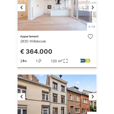
Previous
Next
1
/
11
Appartement
2830
Willebroek
€ 364.000
3
1
120 m²
Previous
Next