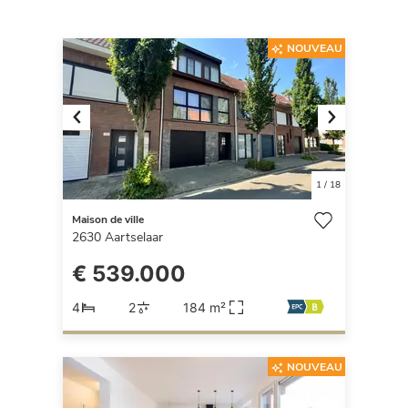
NOUVEAU
Previous
Next
1
/
18
Maison de ville
2630
Aartselaar
€ 539.000
4
2
184 m²
NOUVEAU