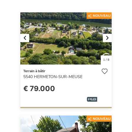
NOUVEAU
Previous
Next
1
/
8
Terrain à bâtir
5540
HERMETON-SUR-MEUSE
€ 79.000
NOUVEAU