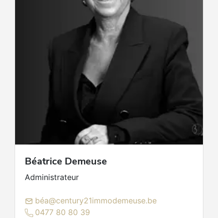
Béatrice
Demeuse
Administrateur
béa@century21immodemeuse.be
0477 80 80 39