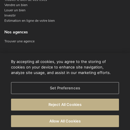
Vendre un bien
Louer un bien
Investir
Estimation en ligne de votre bien
Nos agences
Trouver une agence
Nous contacter
By accepting all cookies, you agree to the storing of
cookies on your device to enhance site navigation,
Contact
analyze site usage, and assist in our marketing efforts.
Facebook
Instagram
X
Set Preferences
Linkedin
Reject All Cookies
© CENTURY 21 Benelux
Conditions d'utilisation
Déclaration de confidentialité
Allow All Cookies
Avertissement
Politique en matière de cookies