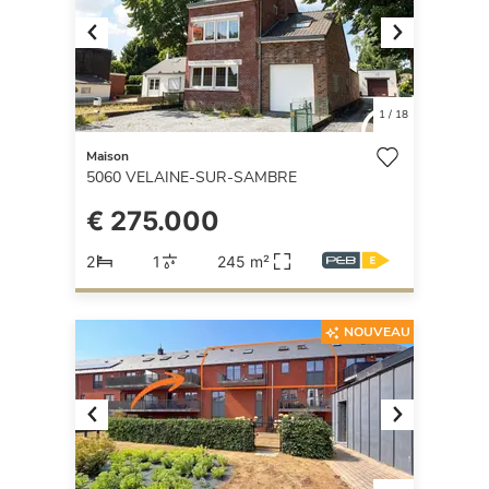
Previous
Next
1
/
18
Maison
5060
VELAINE-SUR-SAMBRE
€ 275.000
2
1
245 m²
NOUVEAU
Previous
Next