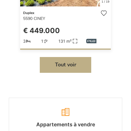
1
/
19
Duplex
5590
CINEY
€ 449.000
3
1
131 m²
Tout voir
Appartements à vendre