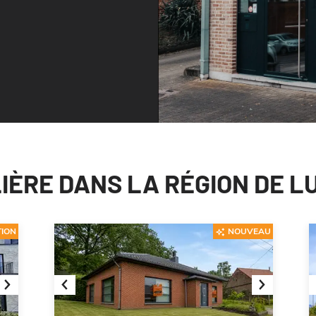
IÈRE DANS LA RÉGION DE 
TION
NOUVEAU
Next
Previous
Next