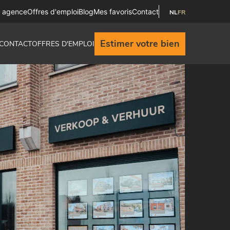
e agence
Offres d'emploi
Blog
Mes favoris
Contact
NL
FR
Estimer votre bien
CONTACT
OFFRES D'EMPLOI