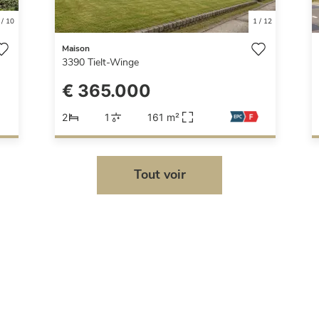
/
10
1
/
12
Maison
3390
Tielt-Winge
€ 365.000
2
1
161 m²
Tout voir