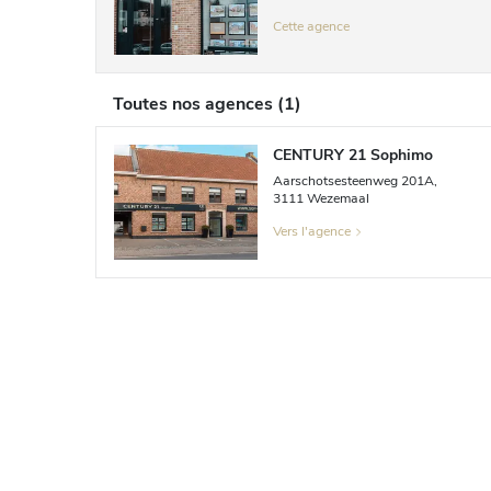
Cette agence
Toutes nos agences
(
1
)
CENTURY 21 Sophimo
Aarschotsesteenweg
201A
,
3111
Wezemaal
Vers l'agence