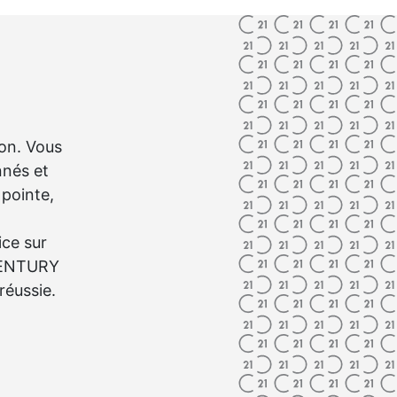
ion. Vous
nnés et
 pointe,
ice sur
 CENTURY
réussie.