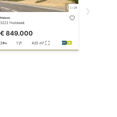
1
/
29
Maison
3221
Holsbeek
€ 849.000
3
1
425 m²