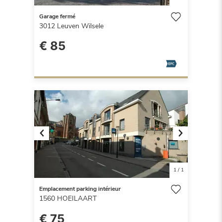
Garage fermé
3012
Leuven Wilsele
€ 85
Previous
Next
1
/
1
Emplacement parking intérieur
1560
HOEILAART
€ 75