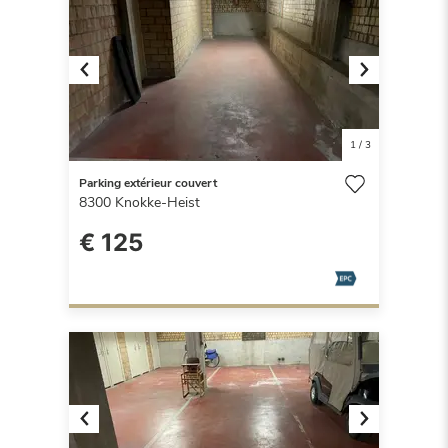
Previous
Next
1
/
3
Parking extérieur couvert
8300
Knokke-Heist
€ 125
Previous
Next