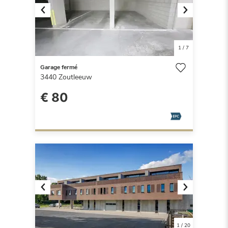
Previous
Next
1
/
7
Garage fermé
3440
Zoutleeuw
€ 80
Previous
Next
1
/
20