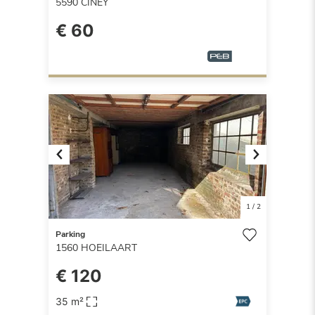
5590
CINEY
€ 60
Previous
Next
1
/
2
Parking
1560
HOEILAART
€ 120
35 m²