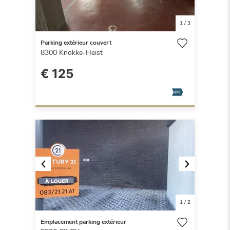
1
/
3
Parking extérieur couvert
8300
Knokke-Heist
€ 125
Previous
Next
1
/
2
Emplacement parking extérieur