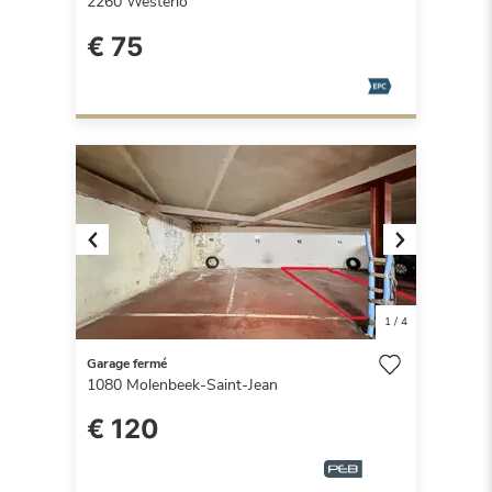
2260
Westerlo
€ 75
Previous
Next
1
/
4
Garage fermé
1080
Molenbeek-Saint-Jean
€ 120