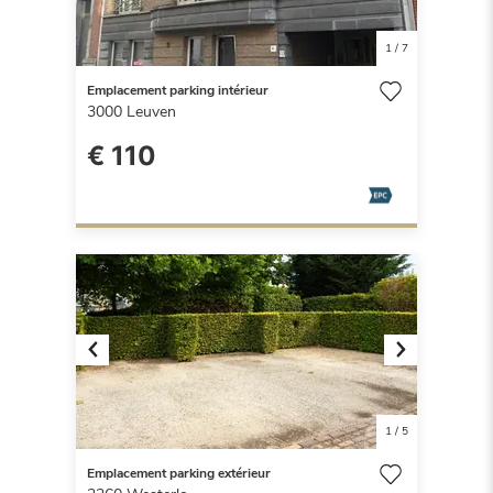
1
/
7
Emplacement parking intérieur
3000
Leuven
€ 110
Previous
Next
1
/
5
Emplacement parking extérieur