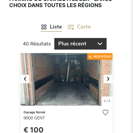
CHOIX DANS TOUTES LES RÉGIONS
Liste
Carte
Plus récent
40 Résultats
NOUVEAU
Previous
Next
1
/
3
Garage fermé
9000
GENT
€ 100