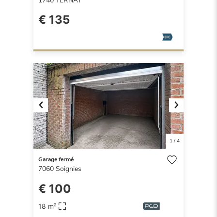
1740
TERNAT
€ 135
Previous
Next
1
/
4
Garage fermé
7060
Soignies
€ 100
18 m²