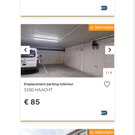
NOUVEAU
Previous
Next
1
/
4
Emplacement parking intérieur
3150
HAACHT
€ 85
NOUVEAU