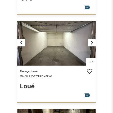
Previous
Next
1
/
4
Garage fermé
8670
Oostduinkerke
Loué