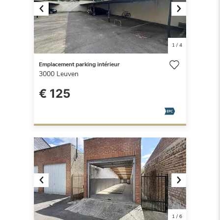
Previous
Next
1
/
4
Emplacement parking intérieur
3000
Leuven
€ 125
Previous
Next
1
/
6