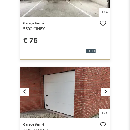
1
/
4
Garage fermé
5590
CINEY
€ 75
Previous
Next
1
/
2
Garage fermé