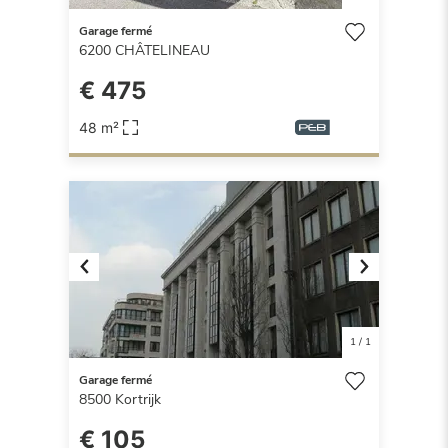
Garage fermé
6200
CHÂTELINEAU
€ 475
48 m²
Previous
Next
1
/
1
Garage fermé
8500
Kortrijk
€ 105