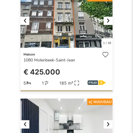
Previous
Next
1
/
18
Maison
1080
Molenbeek-Saint-Jean
€ 425.000
5
1
185 m²
NOUVEAU
Previous
Next