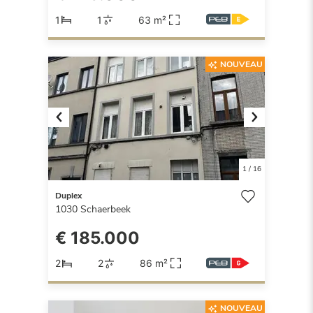
1
1
63 m²
NOUVEAU
Previous
Next
1
/
16
Duplex
1030
Schaerbeek
€ 185.000
2
2
86 m²
NOUVEAU