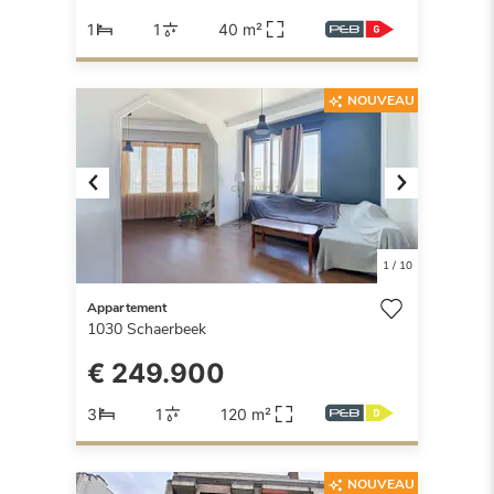
1
1
40 m²
NOUVEAU
Previous
Next
1
/
10
Appartement
1030
Schaerbeek
€ 249.900
3
1
120 m²
NOUVEAU