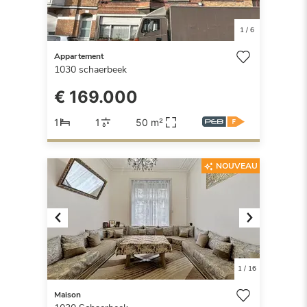
1
/
6
Appartement
1030
schaerbeek
€ 169.000
1
1
50 m²
NOUVEAU
Previous
Next
1
/
16
Maison