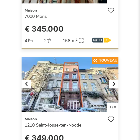
Maison
7000
Mons
€ 345.000
4
2
158 m²
NOUVEAU
Previous
Next
1
/
8
Maison
1210
Saint-Josse-ten-Noode
€ 349.000