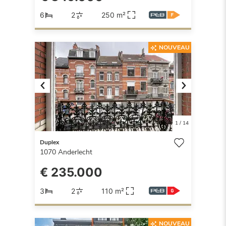
6
2
250 m²
NOUVEAU
Previous
Next
1
/
14
Duplex
1070
Anderlecht
€ 235.000
3
2
110 m²
NOUVEAU