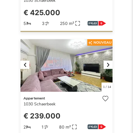
1030
Schaerbeek
€ 425.000
5
3
250 m²
NOUVEAU
Previous
Next
1
/
14
Appartement
1030
Schaerbeek
€ 239.000
2
1
80 m²