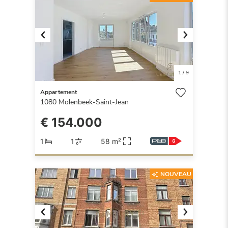
Previous
Next
1
/
9
Appartement
1080
Molenbeek-Saint-Jean
€ 154.000
1
1
58 m²
NOUVEAU
Previous
Next