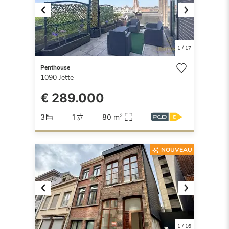
Previous
Next
1
/
17
Penthouse
1090
Jette
€ 289.000
3
1
80 m²
NOUVEAU
Previous
Next
1
/
16