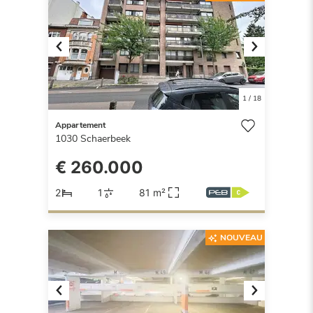
Previous
Next
1
/
18
Appartement
1030
Schaerbeek
€ 260.000
2
1
81 m²
NOUVEAU
Previous
Next