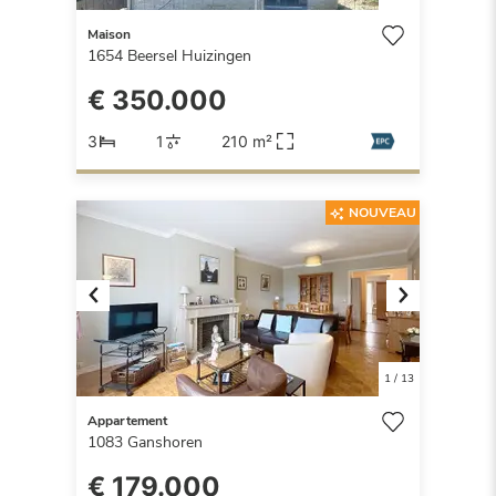
Maison
1654
Beersel Huizingen
€ 350.000
3
1
210 m²
NOUVEAU
Previous
Next
1
/
13
Appartement
1083
Ganshoren
€ 179.000