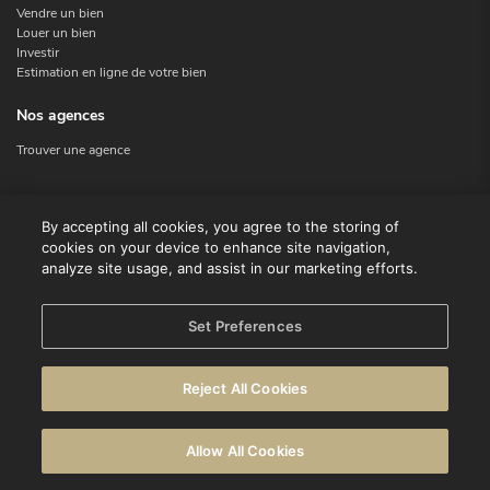
Vendre un bien
Louer un bien
Investir
Estimation en ligne de votre bien
Nos agences
Trouver une agence
Nous contacter
By accepting all cookies, you agree to the storing of
cookies on your device to enhance site navigation,
Contact
analyze site usage, and assist in our marketing efforts.
Facebook
Instagram
X
Set Preferences
Linkedin
Reject All Cookies
© CENTURY 21 Benelux
Allow All Cookies
Conditions d'utilisation
Déclaration de confidentialité
Avertissement
Politique en matière de cookies