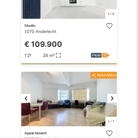
1
/
6
Studio
1070
Anderlecht
€ 109.900
1
28 m²
NOUVEAU
Previous
Next
1
/
7
Appartement