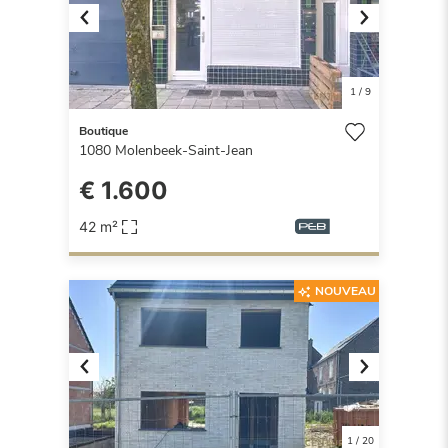
Previous
Next
1
/
9
Boutique
1080
Molenbeek-Saint-Jean
€ 1.600
42 m²
NOUVEAU
Previous
Next
1
/
20