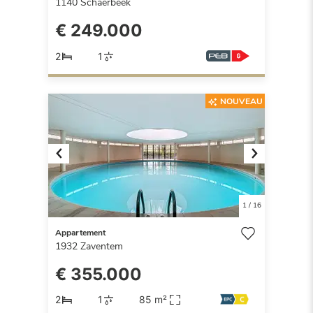
1140
Schaerbeek
€ 249.000
2
1
NOUVEAU
Previous
Next
1
/
16
Appartement
1932
Zaventem
€ 355.000
2
1
85 m²