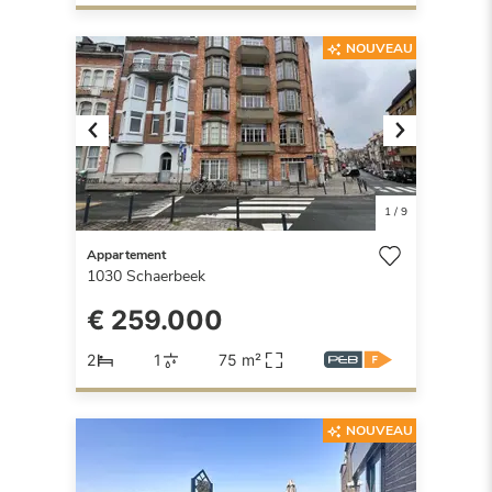
NOUVEAU
Previous
Next
1
/
9
Appartement
1030
Schaerbeek
€ 259.000
2
1
75 m²
NOUVEAU