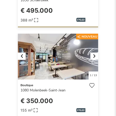
1030
Schaerbeek
€ 495.000
388 m²
NOUVEAU
Previous
Next
1
/
13
Boutique
1080
Molenbeek-Saint-Jean
€ 350.000
155 m²