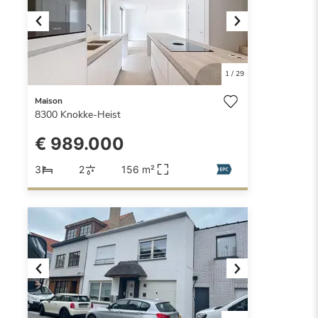
Previous
Next
1
/
29
Maison
8300
Knokke-Heist
€ 989.000
3
2
156 m²
Previous
Next