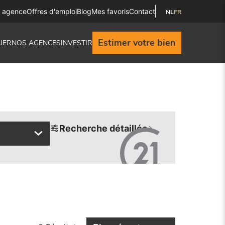
e agence
Offres d'emploi
Blog
Mes favoris
Contact
NL
FR
Estimer votre bien
UER
NOS AGENCES
INVESTIR
Recherche détaillée