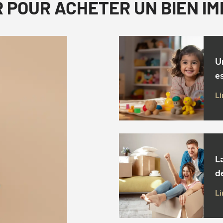
R POUR ACHETER UN BIEN I
U
es
Li
L
d
Li