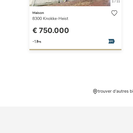
1
/
11
Maison
8300
Knokke-Heist
€ 750.000
-1
trouver d'autres 