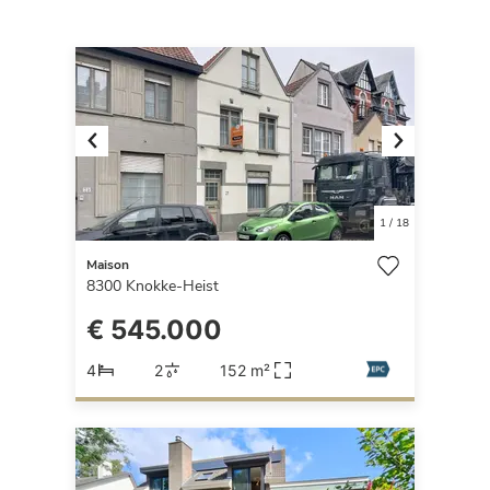
Previous
Next
1
/
18
Maison
8300
Knokke-Heist
€ 545.000
4
2
152 m²