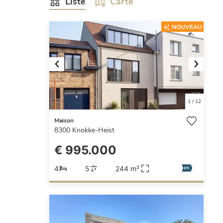
Liste
Carte
NOUVEAU
Previous
Next
1
/
12
Maison
8300
Knokke-Heist
€ 995.000
4
5
244 m²