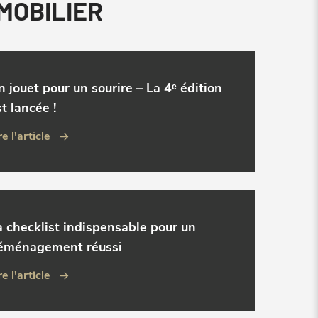
MMOBILIER
n jouet pour un sourire – La 4ᵉ édition
t lancée !
re l'article
a checklist indispensable pour un
éménagement réussi
re l'article