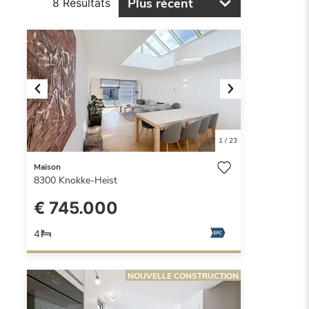
Plus récent
8 Résultats
Previous
Next
1
/
23
Maison
8300
Knokke-Heist
€ 745.000
4
NOUVELLE CONSTRUCTION