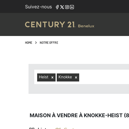
Navigated to Maison à vendre à Knokke-Heist (8300, local
Suivez-nous
HOME
NOTRE OFFRE
Heist
Knokke
MAISON À VENDRE À KNOKKE-HEIST (