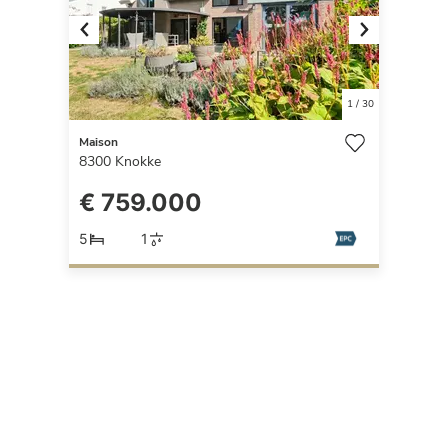
Previous
Next
1
/
30
Maison
8300
Knokke
€ 759.000
5
1