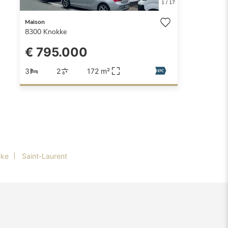
1
/
17
Maison
8300
Knokke
€ 795.000
3
2
172 m²
ke
Saint-Laurent