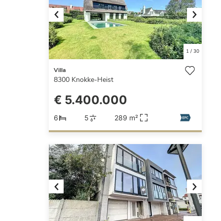
Previous
Next
1
/
30
Villa
8300
Knokke-Heist
€ 5.400.000
6
5
289 m²
Previous
Next