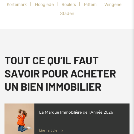
Kortemark
Hooglede
Roulers
Pittem
Wingene
Staden
TOUT CE QU’IL FAUT
SAVOIR POUR ACHETER
UN BIEN IMMOBILIER
La Marque Immobilière de l'Année 2026
Lire l'article