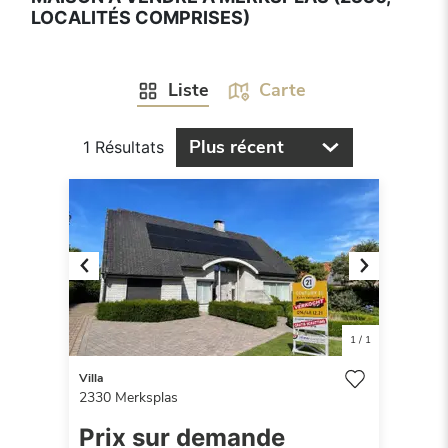
LOCALITÉS COMPRISES)
Liste
Carte
Plus récent
1 Résultats
Previous
Next
1
/
1
Villa
2330
Merksplas
Prix sur demande