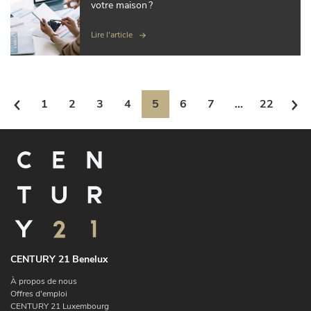
votre maison ?
Lire l'article
1
2
3
4
5
6
7
...
22
CENTURY 21 Benelux
À propos de nous
Offres d'emploi
CENTURY 21 Luxembourg