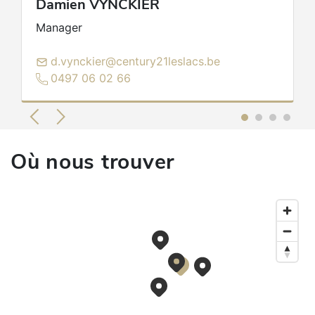
Damien
VYNCKIER
RC professionnelle et cautionnement via AXA
Manager
Belgium (numéro de police: 730.390.160)
CBC : BE31 7320 6990 8355 - BIC :
d.vynckier@century21leslacs.be
CREGBEBB - TVA BE0802156742 - RPM
0497 06 02 66
Dinant
Autorité de surveillance : Institut
professionnel des agents immobiliers, rue du
Luxembourg 16B, 1000 Bruxelles
Où nous trouver
Administrateurs : Fiona BARTHELEMY IPI
511.047 et Damien VYNCKIER IPI 511.069