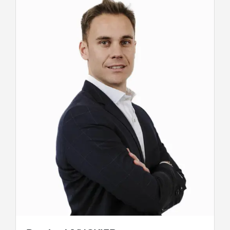
sans engagement.
Appelez-nous au 071/88.88.88 et n'hésitez
pas à pousser la porte de nos agences
Century 21 Les Lacs.
Gerpinnes : Avenue Albert 1er, 4
Charleroi : Rue de Montigny, 38
Chimay: Rue des Ormeaux, 14
Walcourt : Place de l'Hotel de Ville, 13
Mettet : Rue Albert 1er, 24
Florennes : Place Verte, 25
VB INVEST S.R.L.
Place de l’Hôtel de Ville, 13 5650 Walcourt -
TEL : 071/88.88.88
info@century21beauxvillages.be