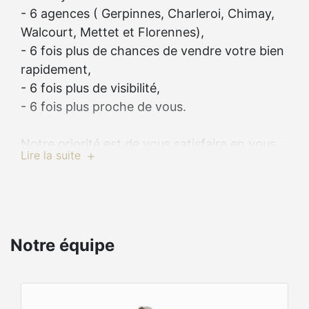
- 6 agences ( Gerpinnes, Charleroi, Chimay,
Walcourt, Mettet et Florennes),
- 6 fois plus de chances de vendre votre bien
rapidement,
- 6 fois plus de visibilité,
- 6 fois plus proche de vous.
Notre priorité est de vous satisfaire en vous
Lire la suite
fournissant un service de qualité
irréprochable.
Vous êtes à la recherche d’une nouvelle
habitation ? Ou souhaitez-vous recevoir plus
d’informations sur le marché immobilier ou
Notre équipe
sur les prix dans votre quartier ?
Toute notre équipe professionnelle est à
votre disposition et vous aidera avec plaisir et