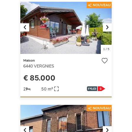
NOUVEAU
Previous
Next
1
/
5
Maison
6440
VERGNIES
€ 85.000
2
50 m²
NOUVEAU