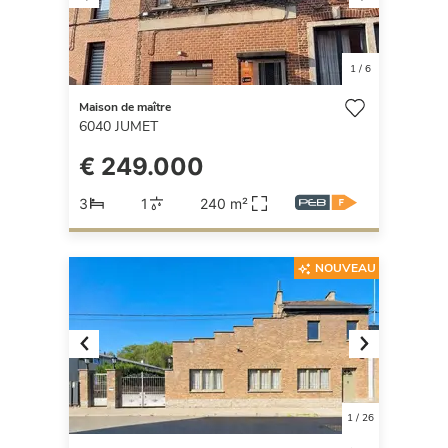
Previous
Next
1
/
6
Maison de maître
6040
JUMET
€ 249.000
3
1
240 m²
NOUVEAU
Previous
Next
1
/
26