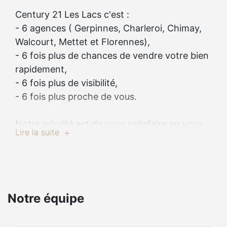
Century 21 Les Lacs c'est :
- 6 agences ( Gerpinnes, Charleroi, Chimay,
Walcourt, Mettet et Florennes),
- 6 fois plus de chances de vendre votre bien
rapidement,
- 6 fois plus de visibilité,
- 6 fois plus proche de vous.
Notre priorité est de vous satisfaire en vous
Lire la suite
fournissant un service de qualité
irréprochable.
Vous êtes à la recherche d’une nouvelle
habitation ? Ou souhaitez-vous recevoir plus
d’informations sur le marché immobilier ou
Notre équipe
sur les prix dans votre quartier ?
Toute notre équipe professionnelle est à