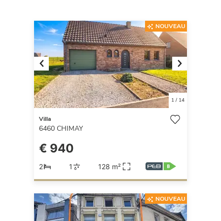
NOUVEAU
Previous
Next
1
/
14
Villa
6460
CHIMAY
€ 940
2
1
128 m²
NOUVEAU