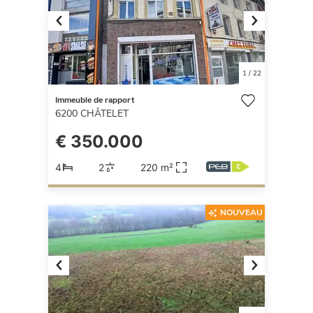
Previous
Next
1
/
22
Immeuble de rapport
6200
CHÂTELET
€ 350.000
4
2
220 m²
NOUVEAU
Previous
Next