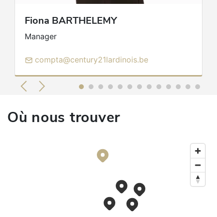
RC professionnelle et cautionnement via AXA
Fiona
BARTHELEMY
Belgium (numéro de police: 730.390.160)
Manager
CBC : BE31 7320 6990 8355 - BIC :
CREGBEBB - TVA BE0802156742 - RPM
compta@century21lardinois.be
Dinant
Autorité de surveillance : Institut
professionnel des agents immobiliers, rue du
Luxembourg 16B, 1000 Bruxelles
Où nous trouver
Administrateurs : Fiona BARTHELEMY IPI
511.047 et Damien VYNCKIER IPI 511.069