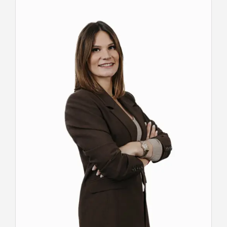
votre disposition et vous aidera avec plaisir et
sans engagement.
Appelez-nous au 071/61.30.59 et n'hésitez
pas à pousser la porte de nos agences
Century 21 Les Lacs.
Gerpinnes : Avenue Albert 1er, 4
Charleroi : Rue de Montigny, 38
Chimay: Rue des Ormeaux, 14
Walcourt : Place de l'Hotel de Ville, 13
Mettet : Rue Albert 1er, 24
Florennes : Place Verte, 25
VB INVEST S.R.L.
Place de l’Hôtel de Ville, 13 5650 Walcourt -
TEL : 071/61.30.59 info@century21leslacs.be