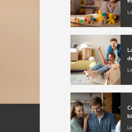
es
Li
L
d
Li
C
b
Li