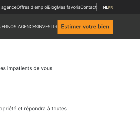
e agence
Offres d'emploi
Blog
Mes favoris
Contact
NL
FR
Estimer votre bien
UER
NOS AGENCES
INVESTIR
es impatients de vous
opriété et répondra à toutes