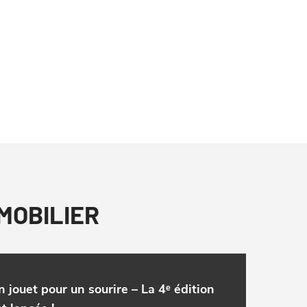
MMOBILIER
n jouet pour un sourire – La 4ᵉ édition