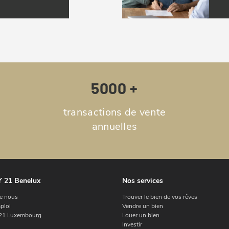
5000 +
transactions de vente
annuelles
 21 Benelux
Nos services
e nous
Trouver le bien de vos rêves
ploi
Vendre un bien
1 Luxembourg
Louer un bien
Investir