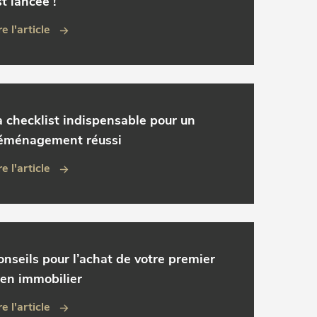
t lancée !
re l'article
a checklist indispensable pour un
éménagement réussi
re l'article
onseils pour l’achat de votre premier
ien immobilier
re l'article