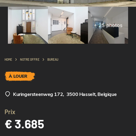
+
25
photos
HOME
NOTRE OFFRE
BUREAU
À LOUER
Kuringersteenweg 172
,
3500 Hasselt, Belgique
Prix
€ 3.685