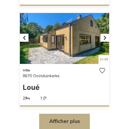
Previous
Next
1
/
13
Villa
8670
Oostduinkerke
Loué
2
1
Afficher plus