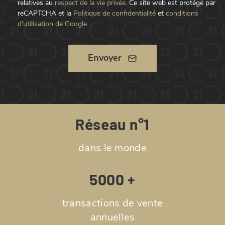
relatives au
respect de la vie privée
.
Ce site web est protégé par
reCAPTCHA et la
Politique de confidentialité
et
conditions
d'utilisation de Google.
.
Envoyer
Réseau n°1
dans le monde
5000 +
transactions de vente
annuelles