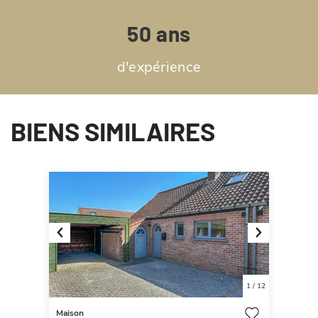
50 ans
d'expérience
BIENS SIMILAIRES
Previous
Next
1
/
12
Maison