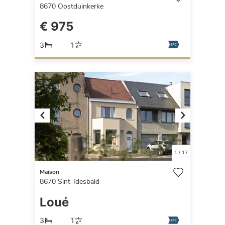
8670
Oostduinkerke
€ 975
3
1
Previous
Next
1
/
17
Maison
8670
Sint-Idesbald
Loué
3
1