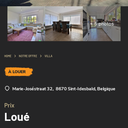
+
5
photos
HOME
NOTRE OFFRE
VILLA
À LOUER
Marie-Joséstraat 32
,
8670 Sint-Idesbald, Belgique
Prix
Loué