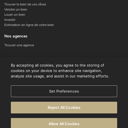
Trouver le bien de vos rêves
Vendre un bien
Louer un bien
Investir
Estimation en ligne de votre bien
Nos agences
Trouver une agence
Nous contacter
By accepting all cookies, you agree to the storing of
cookies on your device to enhance site navigation,
Contact
analyze site usage, and assist in our marketing efforts.
Facebook
Instagram
X
Set Preferences
Linkedin
Reject All Cookies
© CENTURY 21 Benelux
Conditions d'utilisation
Déclaration de confidentialité
Allow All Cookies
Avertissement