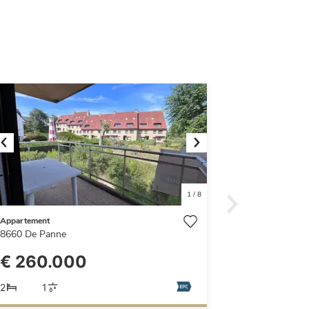
Previous
Next
1
/
8
Appartement
8660
De Panne
€ 260.000
2
1