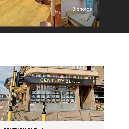
+
3
photos