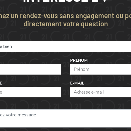
nez un rendez-vous sans engagement ou p
directement votre question
PRÉNOM
E
E-MAIL