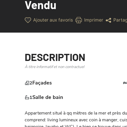
Vendu
Ajouter aux favoris
Imprimer
Parta
DESCRIPTION
À titre informatif et non contractuel
Façades
2
Salle de bain
1
Appartement situé à qq mètres de la mer et près du
comprend: living lumineux avec coin à manger, cuisi
baignoire, lavabo et WC). Le bien se trouve dans un