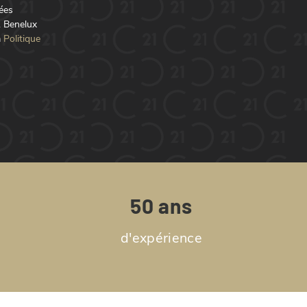
nées
1 Benelux
a
Politique
50 ans
d'expérience