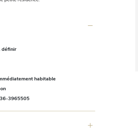
 définir
mmédiatement habitable
on
36-3965505