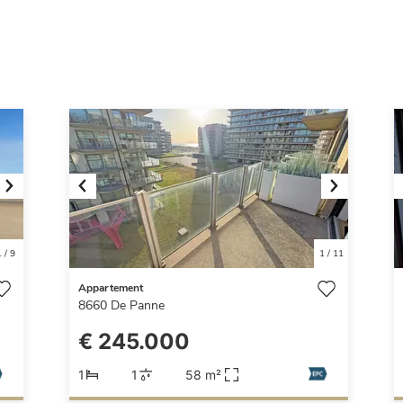
Next
Previous
Next
1
/
9
1
/
11
Appartement
8660
De Panne
€ 245.000
1
1
58 m²