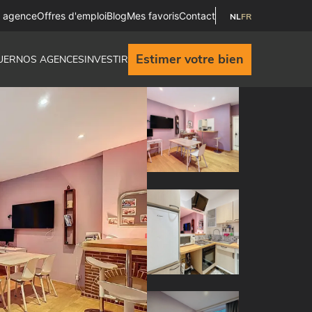
e agence
Offres d'emploi
Blog
Mes favoris
Contact
NL
FR
Estimer votre bien
UER
NOS AGENCES
INVESTIR