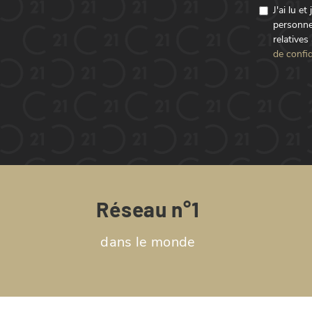
J'ai lu e
personne
relatives
de confid
Réseau n°1
dans le monde