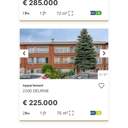
€ 285.000
1
1
72 m²
Previous
Next
1
/
17
Appartement
2100
DEURNE
€ 225.000
2
1
75 m²