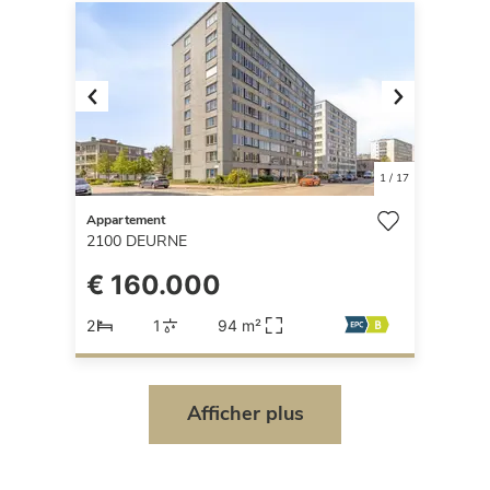
Previous
Next
1
/
17
Appartement
2100
DEURNE
€ 160.000
2
1
94 m²
Afficher plus