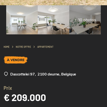
+
10
photos
HOME
NOTRE OFFRE
APPARTEMENT
À VENDRE
Dascottelei 97
,
2100 deurne, Belgique
Prix
€ 209.000