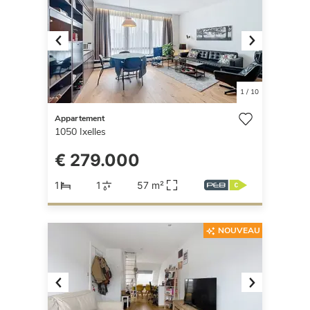
Previous
Next
1
/
10
Appartement
1050
Ixelles
€ 279.000
1
1
57 m²
NOUVEAU
Previous
Next