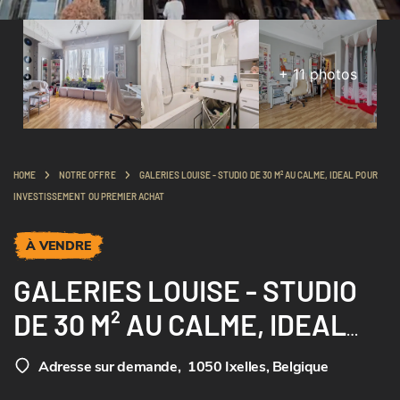
+
11
photos
HOME
NOTRE OFFRE
GALERIES LOUISE - STUDIO DE 30 M² AU CALME, IDEAL POUR
INVESTISSEMENT OU PREMIER ACHAT
À VENDRE
GALERIES LOUISE - STUDIO
DE 30 M² AU CALME, IDEAL
POUR INVESTISSEMENT OU
Adresse sur demande
,
1050 Ixelles, Belgique
PREMIER ACHAT