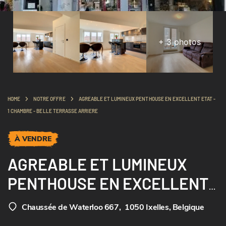
+
3
photos
HOME
NOTRE OFFRE
AGREABLE ET LUMINEUX PENTHOUSE EN EXCELLENT ETAT -
1 CHAMBRE - BELLE TERRASSE ARRIERE
À VENDRE
AGREABLE ET LUMINEUX
PENTHOUSE EN EXCELLENT
ETAT - 1 CHAMBRE - BELLE
Chaussée de Waterloo 667
,
1050 Ixelles, Belgique
TERRASSE ARRIERE