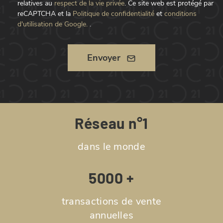
relatives au
respect de la vie privée
.
Ce site web est protégé par
reCAPTCHA et la
Politique de confidentialité
et
conditions
d'utilisation de Google.
.
Envoyer
Réseau n°1
dans le monde
5000 +
transactions de vente
annuelles