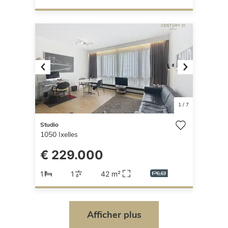
Previous
Next
1
/
7
Studio
1050
Ixelles
€ 229.000
1
1
42 m²
Afficher plus