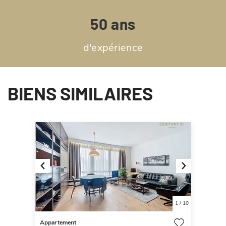
50 ans
d'expérience
BIENS SIMILAIRES
Previous
Next
1
/
10
Appartement