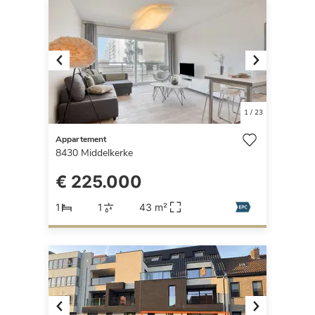
Previous
Next
1
/
23
Appartement
8430
Middelkerke
€ 225.000
1
1
43 m²
Previous
Next