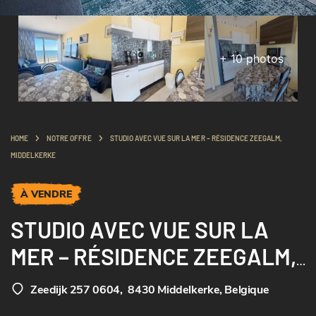
+
10
photos
HOME
NOTRE OFFRE
STUDIO AVEC VUE SUR LA MER – RÉSIDENCE ZEEGALM,
MIDDELKERKE
À VENDRE
STUDIO AVEC VUE SUR LA
MER – RÉSIDENCE ZEEGALM,
MIDDELKERKE
Zeedijk 257 0604
,
8430 Middelkerke, Belgique