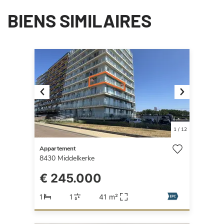
BIENS SIMILAIRES
Previous
Next
1
/
12
Appartement
8430
Middelkerke
€ 245.000
1
1
41 m²