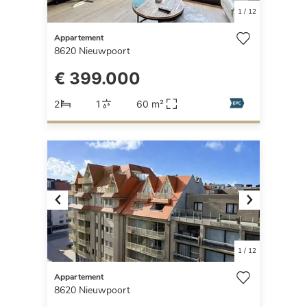
1
/
12
Appartement
8620
Nieuwpoort
€ 399.000
2
1
60 m²
Previous
Next
1
/
12
Appartement
8620
Nieuwpoort