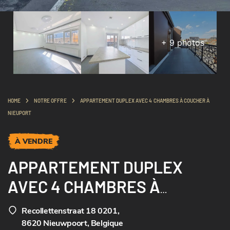
+
9
photos
HOME
NOTRE OFFRE
APPARTEMENT DUPLEX AVEC 4 CHAMBRES À COUCHER À
NIEUPORT
À VENDRE
APPARTEMENT DUPLEX
AVEC 4 CHAMBRES À
COUCHER À NIEUPORT
Recollettenstraat 18 0201
,
8620 Nieuwpoort, Belgique