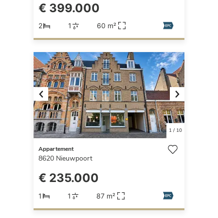
€ 399.000
2
1
60 m²
Previous
Next
1
/
10
Appartement
8620
Nieuwpoort
€ 235.000
1
1
87 m²