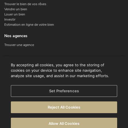
Trouver le bien de vos rêves
Vendre un bien
Louer un bien
Investir
Estimation en ligne de votre bien
Nos agences
Trouver une agence
Nous contacter
By accepting all cookies, you agree to the storing of
cookies on your device to enhance site navigation,
Contact
analyze site usage, and assist in our marketing efforts.
Facebook
Instagram
X
Set Preferences
Linkedin
Reject All Cookies
© CENTURY 21 Benelux
Conditions d'utilisation
Déclaration de confidentialité
Allow All Cookies
Avertissement