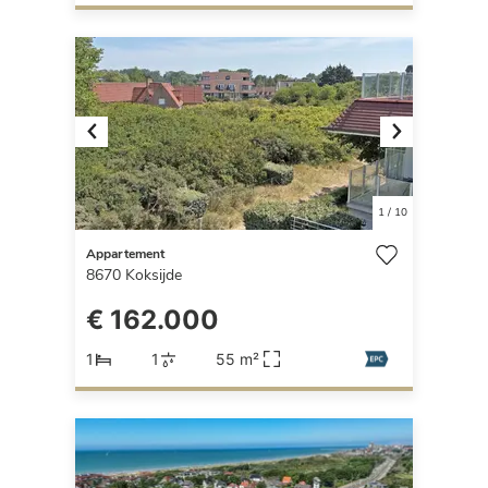
Previous
Next
1
/
10
Appartement
8670
Koksijde
€ 162.000
1
1
55 m²