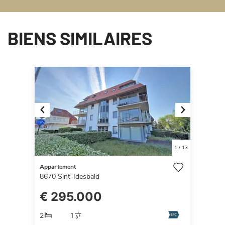
BIENS SIMILAIRES
Previous
Next
1
/
13
Appartement
8670
Sint-Idesbald
€ 295.000
2
1