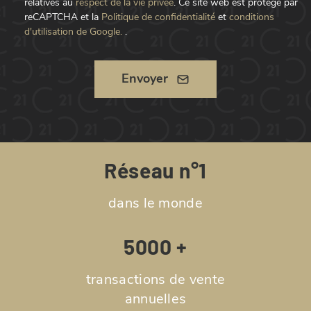
relatives au
respect de la vie privée
.
Ce site web est protégé par
reCAPTCHA et la
Politique de confidentialité
et
conditions
d'utilisation de Google.
.
Envoyer
Réseau n°1
dans le monde
5000 +
transactions de vente
annuelles