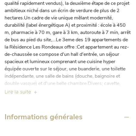
qualité rapidement vendus), la deuxième étape de ce projet 
ambitieux niché dans un écrin de verdure de plus de 2 
hectares.Un cadre de vie unique mêlant modernité, 
durabilité (label énergétique A) et proximité : école à 450 
m, pharmacie à 70 m, gare à 3 km, autoroute à 7 min, arrêt 
de bus au pied du site,...Le 3eme des 19 appartements de 
la Résidence Les Rondeaux offre :Cet appartement au rez-
de-chaussée se compose d'un hall d'entrée, un séjour 
spacieux et lumineux comprenant une cuisine hyper 
équipée ouverte sur le séjour, une buanderie, une toilette 
indépendante, une salle de bains (douche, baignoire et 
double vasque) et d'une belle chambre.Divers; cavette, 
chauffage électrique, double vitrage alu, VMC double flux, 
Lire la suite
isolation performante, terrasse, ventilation double flux, 
panneaux photovoltaïques,...PHOTOS NON 
CONTRACTUELLES, IL S'AGIT DE PHOTOS DE LA 
Informations générales
PREMIERE PHASEEstimation PEB Label A.Prix : 
250.000,00euro HTVA, HORS frais de raccordement et 
hors parking.Parking intérieur (+18.000,00€) et extérieur 