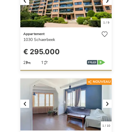
Previous
Next
1
/
9
Appartement
1030
Schaerbeek
€ 295.000
2
1
NOUVEAU
Previous
Next
1
/
10