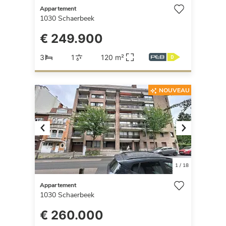
Appartement
1030
Schaerbeek
€ 249.900
3
1
120 m²
NOUVEAU
Previous
Next
1
/
18
Appartement
1030
Schaerbeek
€ 260.000