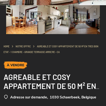
+
7
photos
HOME
NOTRE OFFRE
AGREABLE ET COSY APPARTEMENT DE 50 M² EN TRES BON
ETAT - 1 CHAMBRE - GRANDE TERRASSE ARRIERE - CA
À VENDRE
AGREABLE ET COSY
APPARTEMENT DE 50 M² EN
TRES BON ETAT - 1 CHAMBRE
Adresse sur demande
,
1030 Schaerbeek, Belgique
- GRANDE TERRASSE