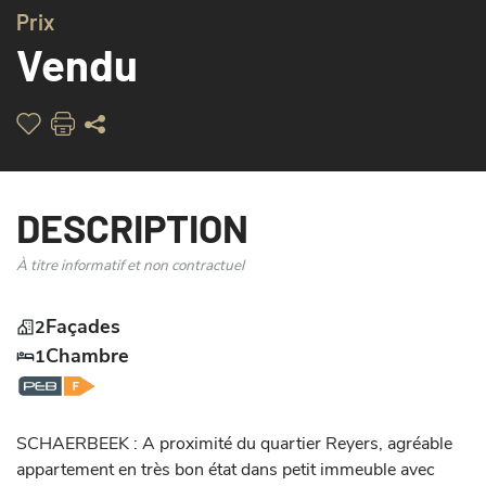
Prix
ARRIERE - CA
Vendu
DESCRIPTION
À titre informatif et non contractuel
Façades
2
Chambre
1
SCHAERBEEK : A proximité du quartier Reyers, agréable 
appartement en très bon état dans petit immeuble avec 