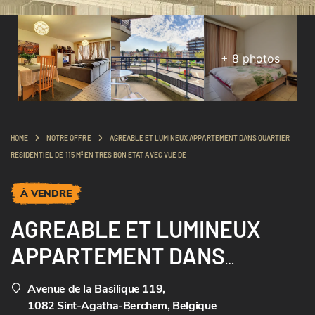
+
8
photos
HOME
NOTRE OFFRE
AGREABLE ET LUMINEUX APPARTEMENT DANS QUARTIER
RESIDENTIEL DE 115 M² EN TRES BON ETAT AVEC VUE DE
À VENDRE
AGREABLE ET LUMINEUX
APPARTEMENT DANS
QUARTIER RESIDENTIEL DE
Avenue de la Basilique 119
,
115 M² EN TRES BON ETAT
1082 Sint-Agatha-Berchem, Belgique