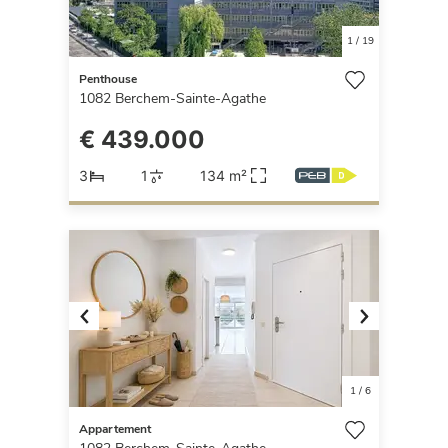
1
/
19
Penthouse
1082
Berchem-Sainte-Agathe
€ 439.000
3
1
134 m²
Previous
Next
1
/
6
Appartement