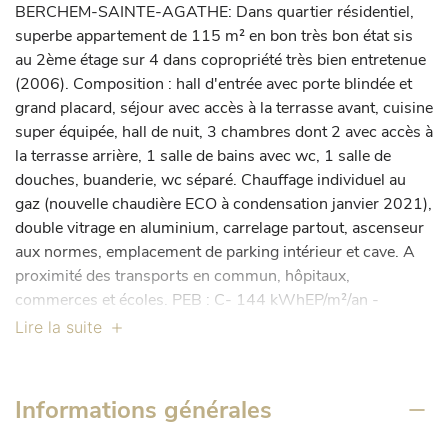
BERCHEM-SAINTE-AGATHE: Dans quartier résidentiel, 
superbe appartement de 115 m² en bon très bon état sis 
au 2ème étage sur 4 dans copropriété très bien entretenue 
(2006). Composition : hall d'entrée avec porte blindée et 
grand placard, séjour avec accès à la terrasse avant, cuisine 
super équipée, hall de nuit, 3 chambres dont 2 avec accès à 
la terrasse arrière, 1 salle de bains avec wc, 1 salle de 
douches, buanderie, wc séparé. Chauffage individuel au 
gaz (nouvelle chaudière ECO à condensation janvier 2021), 
double vitrage en aluminium, carrelage partout, ascenseur 
aux normes, emplacement de parking intérieur et cave. A 
proximité des transports en commun, hôpitaux, 
commerces et écoles. PEB : C- 144 kWhEP/m²/an - 
Emissions de CO2 : 30. Prix : 325.000 € + 22.000 € 
Lire la suite
emplacement de parking. A visiter sans tarder ! Cet 
appartement n'attend plus que vous pour lui donner votre 
touche personnelle qui en fera un véritable petit bijou ! 
Informations générales
Infos et visites uniquement sur rendez-vous CENTURY 21 
Bascule 02/340 37 00 ou info@century21bascule.be ou 