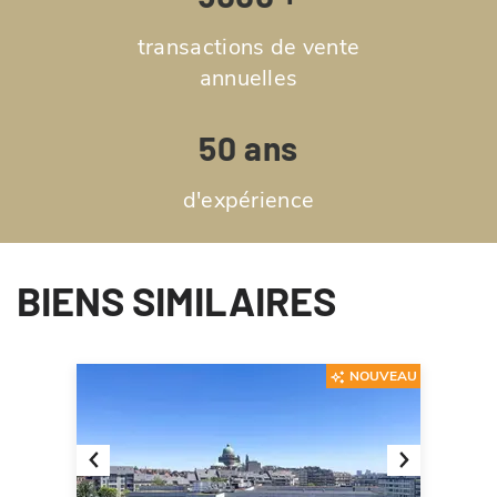
transactions de vente
annuelles
50 ans
d'expérience
BIENS SIMILAIRES
NOUVEAU
Previous
Next