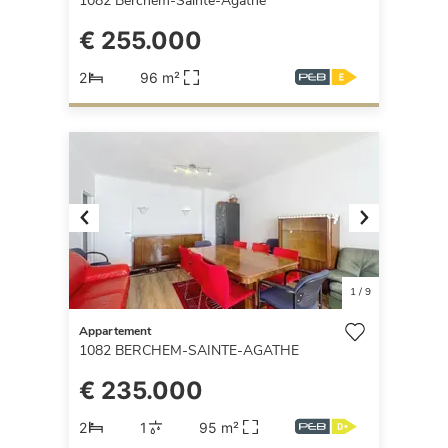
1082
Berchem-Sainte-Agathe
€ 255.000
2
96 m²
Previous
Next
1
/
9
Appartement
1082
BERCHEM-SAINTE-AGATHE
€ 235.000
2
1
95 m²