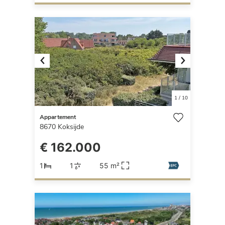
Previous
Next
1
/
10
Appartement
8670
Koksijde
€ 162.000
1
1
55 m²