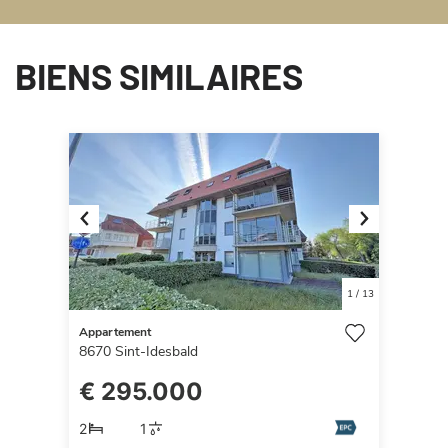
BIENS SIMILAIRES
Previous
Next
1
/
13
Appartement
8670
Sint-Idesbald
€ 295.000
2
1