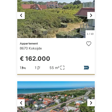
Previous
Next
1
/
10
Appartement
8670
Koksijde
€ 162.000
1
1
55 m²
Previous
Next