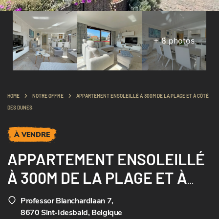
+
8
photos
HOME
NOTRE OFFRE
APPARTEMENT ENSOLEILLÉ À 300M DE LA PLAGE ET À CÔTÉ
DES DUNES.
À VENDRE
APPARTEMENT ENSOLEILLÉ
À 300M DE LA PLAGE ET À
CÔTÉ DES DUNES.
Professor Blanchardlaan 7
,
8670 Sint-Idesbald, Belgique