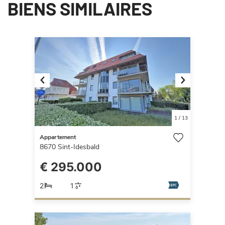
BIENS SIMILAIRES
Previous
Next
1
/
13
Appartement
8670
Sint-Idesbald
€ 295.000
2
1