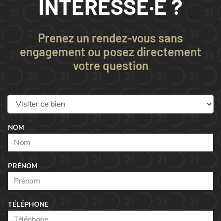
INTÉRESSÉ·E ?
Prenez un rendez-vous sans
engagement ou posez directement
votre question
NOM
PRÉNOM
TÉLÉPHONE