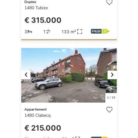
Duplex
1480
Tubize
€ 315.000
3
1
133 m²
Previous
Next
1
/
19
Appartement
1480
Clabecq
€ 215.000