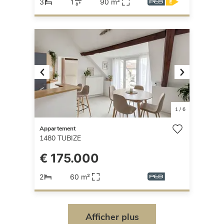
3
1
90 m²
Previous
Next
1
/
6
Appartement
1480
TUBIZE
€ 175.000
2
60 m²
Afficher plus