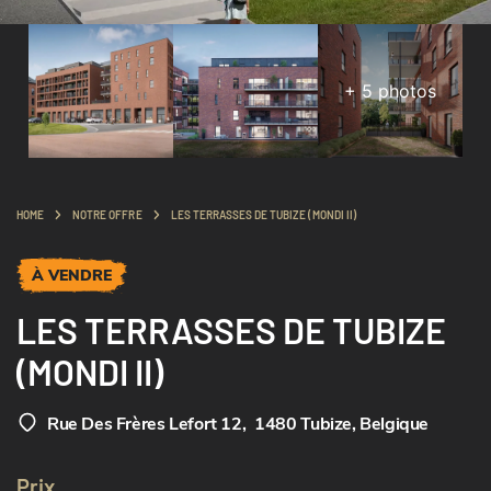
+
5
photos
HOME
NOTRE OFFRE
LES TERRASSES DE TUBIZE (MONDI II)
À VENDRE
LES TERRASSES DE TUBIZE
(MONDI II)
Rue Des Frères Lefort 12
,
1480 Tubize, Belgique
Prix