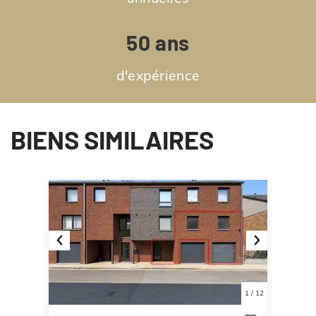
50 ans
d'expérience
BIENS SIMILAIRES
Previous
Next
1
/
12