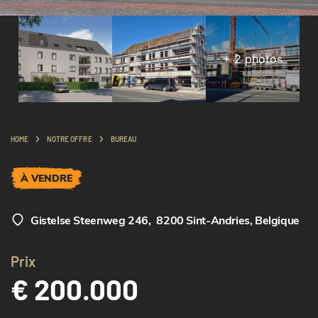
+
2
photos
HOME
NOTRE OFFRE
BUREAU
À VENDRE
Gistelse Steenweg 246
,
8200 Sint-Andries, Belgique
Prix
€ 200.000