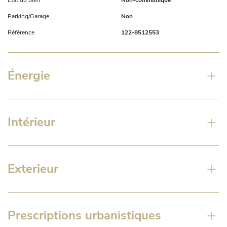
État du bien
Non-communiqué
peter@century21prodomo.be of 0475/25.76.66
Parking/Garage
Non
Référence
122-8512553
Énergie
Intérieur
Exterieur
Prescriptions urbanistiques