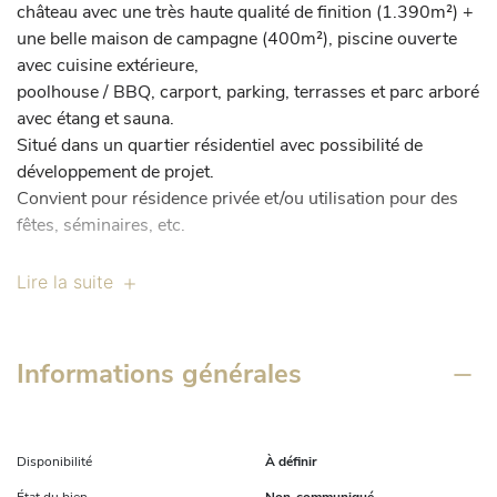
château avec une très haute qualité de finition (1.390m²) + 
une belle maison de campagne (400m²), piscine ouverte 
avec cuisine extérieure, 

poolhouse / BBQ, carport, parking, terrasses et parc arboré 
avec étang et sauna.

Situé dans un quartier résidentiel avec possibilité de 
développement de projet.

Convient pour résidence privée et/ou utilisation pour des 
fêtes, séminaires, etc.

Château: 1.390m² surface habitable avec une finition de 
Lire la suite
très haute qualité + 400m² de caves (avec ascenseur).  

Maison de campagne: 400m² avec une cuisine semi - 
industrielle, party-room, espace séminaire / salle de fête. 

Informations générales
Entre autres: très belle allée de jardin, parking spacieux, 
grand carport, étang, piscine ouverte avec poolhouse, 
cuisine extérieure, terrasses, sauna extérieur, jacuzzi, 
domaine cloturé.

Disponibilité
À définir
Pour plus d'informations ou demande de visite: 
