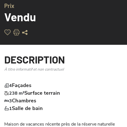
Prix
Vendu
DESCRIPTION
À titre informatif et non contractuel
Façades
4
Surface terrain
238 m²
Chambres
3
Salle de bain
1
Maison de vacances récente près de la réserve naturelle 