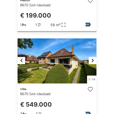
Maison
8670
Sint-Idesbald
€ 199.000
1
1
58 m²
Previous
Next
1
/
14
Villa
8670
Sint-Idesbald
€ 549.000
3
1