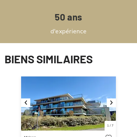
50 ans
d'expérience
BIENS SIMILAIRES
Previous
Next
1
/
7