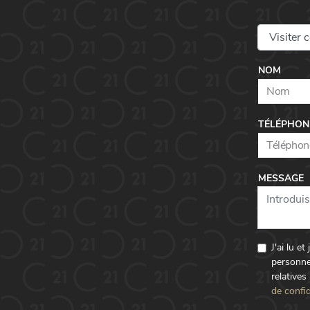
NOM
TÉLÉPHON
MESSAGE
J'ai lu e
personne
relatives
de confid