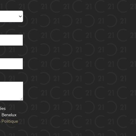
nées
1 Benelux
a
Politique