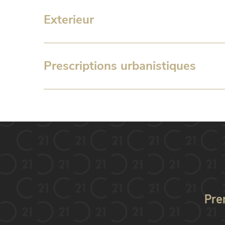
Exterieur
Prescriptions urbanistiques
Pre