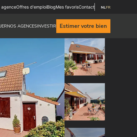
e agence
Offres d'emploi
Blog
Mes favoris
Contact
NL
FR
Estimer votre bien
UER
NOS AGENCES
INVESTIR