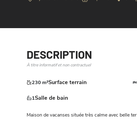
DESCRIPTION
À titre informatif et non contractuel
Surface terrain
230 m²
Salle de bain
1
Maison de vacanses située très calme avec belle terra