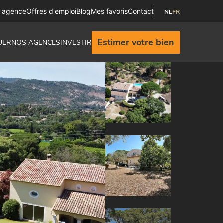
e agence
Offres d'emploi
Blog
Mes favoris
Contact
NL
FR
Estimer votre bien
UER
NOS AGENCES
INVESTIR