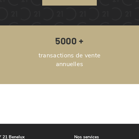
5000 +
transactions de vente
annuelles
 21 Benelux
Nos services