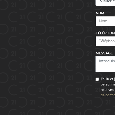
NOM
TÉLÉPHON
MESSAGE
J'ai lu e
personne
relatives
de confid