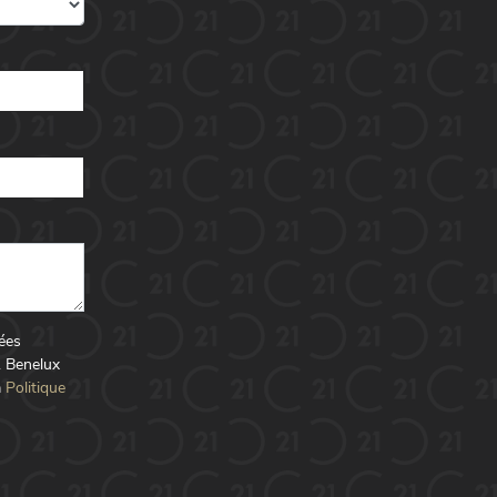
nées
1 Benelux
a
Politique