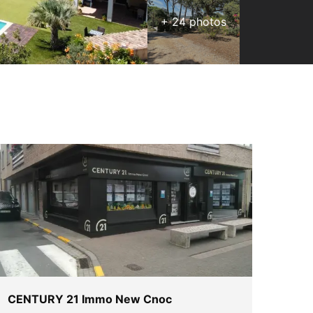
+
24
photos
CENTURY 21 Immo New Cnoc