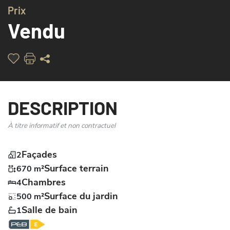
Prix
ARRIERE - JAR
Vendu
DESCRIPTION
À titre informatif et non contractuel
Façades
2
Surface terrain
670 m²
Chambres
4
Surface du jardin
500 m²
Salle de bain
1