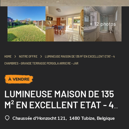
+
12
photos
HOME
NOTRE OFFRE
LUMINEUSE MAISON DE 135 M² EN EXCELLENT ETAT - 4
CHAMBRES - GRANDE TERRASSE PERGOLA ARRIERE - JAR
À VENDRE
LUMINEUSE MAISON DE 135
M² EN EXCELLENT ETAT - 4
CHAMBRES - GRANDE
Chaussée d'Honzocht 121
,
1480 Tubize, Belgique
TERRASSE PERGOLA