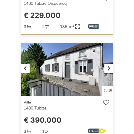
1480
Tubize Oisquercq
€ 229.000
3
2
185 m²
Previous
Next
1
/
15
Villa
1480
Tubize
€ 390.000
3
1