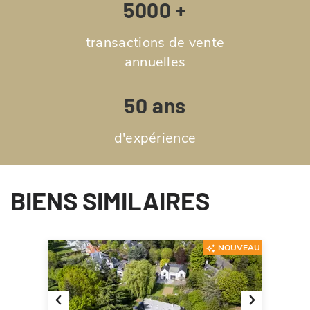
5000 +
transactions de vente
annuelles
50 ans
d'expérience
BIENS SIMILAIRES
NOUVEAU
Previous
Next