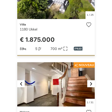
1
/
25
Villa
1180
Ukkel
€ 1.875.000
8
5
700 m²
NOUVEAU
Previous
Next
1
/
31
Maison