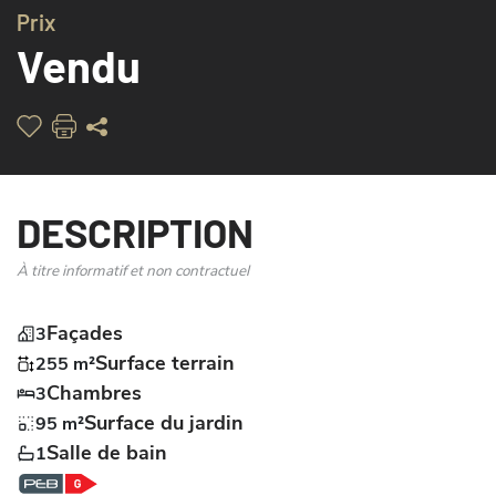
Prix
AMÉNAGE
Vendu
DESCRIPTION
À titre informatif et non contractuel
Façades
3
Surface terrain
255 m²
Chambres
3
Surface du jardin
95 m²
Salle de bain
1