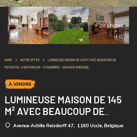
+
20
photos
HOME
NOTRE OFFRE
LUMINEUSE MAISON DE 145 M² AVEC BEAUCOUP DE
POTENTIEL A RAFRAÎCHIR - 3 CHAMBRES - GRENIER AMÉNAGE
À VENDRE
LUMINEUSE MAISON DE 145
M² AVEC BEAUCOUP DE
POTENTIEL A RAFRAÎCHIR - 3
Avenue Achille Reisdorff 47
,
1180 Uccle, Belgique
CHAMBRES - GRENIER