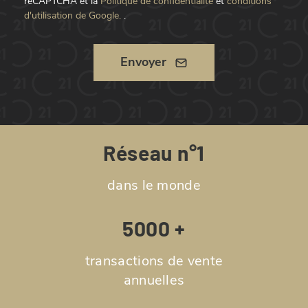
reCAPTCHA et la
Politique de confidentialité
et
conditions
d'utilisation de Google.
.
Envoyer
Réseau n°1
dans le monde
5000 +
transactions de vente
annuelles