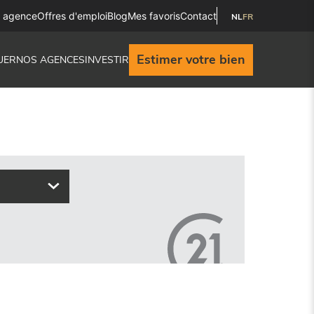
e agence
Offres d'emploi
Blog
Mes favoris
Contact
NL
FR
Estimer votre bien
UER
NOS AGENCES
INVESTIR