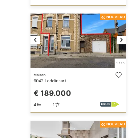
NOUVEAU
Previous
Next
1
/
15
Maison
6042
Lodelinsart
€ 189.000
4
1
NOUVEAU