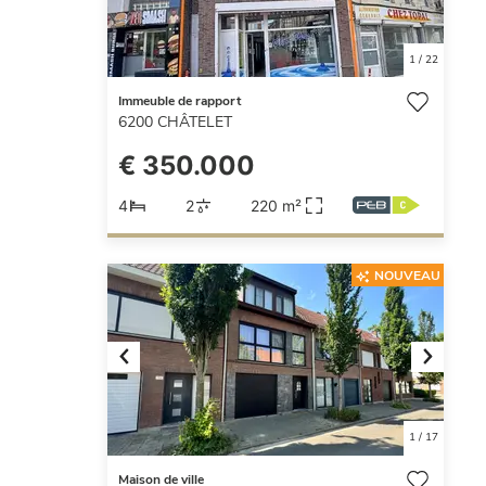
1
/
22
Immeuble de rapport
6200
CHÂTELET
€ 350.000
4
2
220 m²
NOUVEAU
Previous
Next
1
/
17
Maison de ville