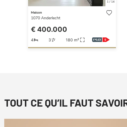
1
/
14
Maison
1070
Anderlecht
€ 400.000
4
3
180 m²
TOUT CE QU’IL FAUT SAVOI