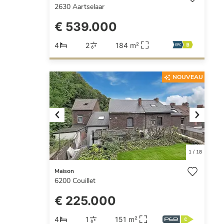
2630
Aartselaar
€ 539.000
4
2
184 m²
NOUVEAU
Previous
Next
1
/
18
Maison
6200
Couillet
€ 225.000
4
1
151 m²