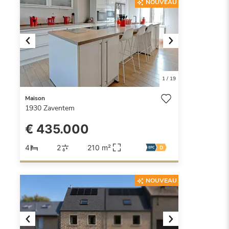
NOUVEAU
Previous
Next
1
/
19
Maison
1930
Zaventem
€ 435.000
4
2
210 m²
NOUVEAU
Previous
Next