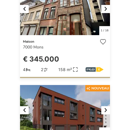
Previous
Next
1
/
16
Maison
7000
Mons
€ 345.000
4
2
158 m²
NOUVEAU
Previous
Next