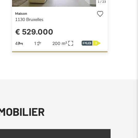
1
/
23
Maison
1130
Bruxelles
€ 529.000
4
1
200 m²
MMOBILIER