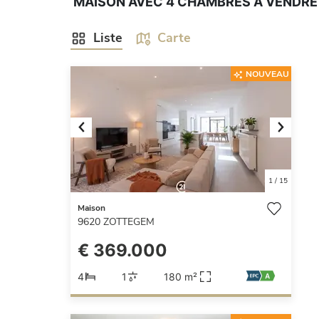
MAISON AVEC 4 CHAMBRES À VENDRE 
Liste
Carte
NOUVEAU
Previous
Next
1
/
15
Maison
9620
ZOTTEGEM
€ 369.000
4
1
180 m²