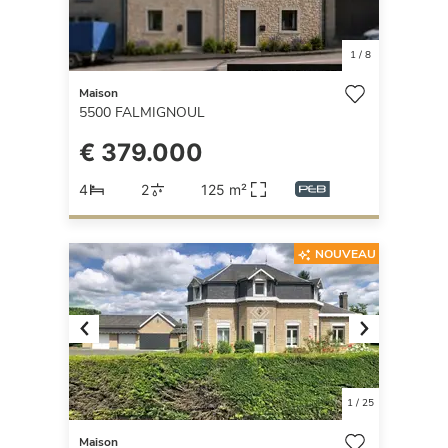
1
/
8
Maison
5500
FALMIGNOUL
€ 379.000
4
2
125 m²
NOUVEAU
Previous
Next
1
/
25
Maison