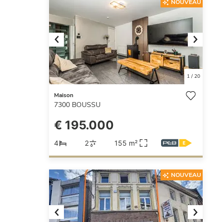
NOUVEAU
Previous
Next
1
/
20
Maison
7300
BOUSSU
€ 195.000
4
2
155 m²
NOUVEAU
Previous
Next