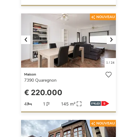
NOUVEAU
Previous
Next
1
/
24
Maison
7390
Quaregnon
€ 220.000
4
1
145 m²
NOUVEAU