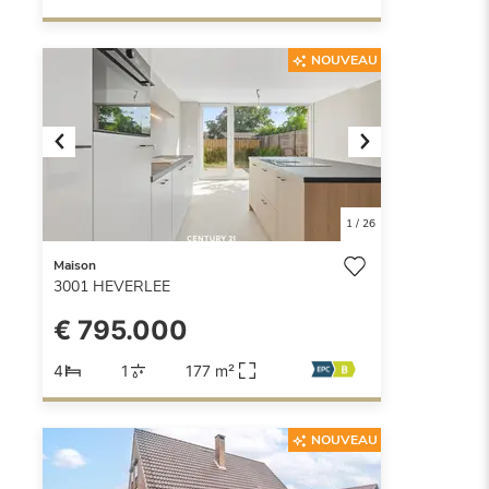
NOUVEAU
Previous
Next
1
/
26
Maison
3001
HEVERLEE
€ 795.000
4
1
177 m²
NOUVEAU