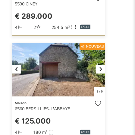
5590
CINEY
€ 289.000
4
2
254.5 m²
NOUVEAU
Previous
Next
1
/
9
Maison
6560
BERSILLIES-L'ABBAYE
€ 125.000
4
180 m²