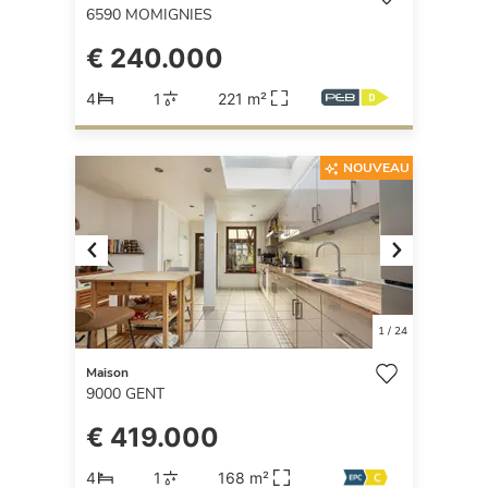
6590
MOMIGNIES
€ 240.000
4
1
221 m²
NOUVEAU
Previous
Next
1
/
24
Maison
9000
GENT
€ 419.000
4
1
168 m²