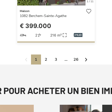
1
/
11
Maison
1082
Berchem-Sainte-Agathe
€ 399.000
4
2
216 m²
1
2
3
...
26
R POUR ACHETER UN BIEN I