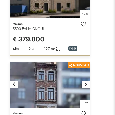
1
/
8
Maison
5500
FALMIGNOUL
€ 379.000
4
2
127 m²
NOUVEAU
Previous
Next
1
/
28
Maison