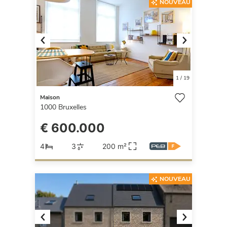
NOUVEAU
Previous
Next
1
/
19
Maison
1000
Bruxelles
€ 600.000
4
3
200 m²
NOUVEAU
Previous
Next