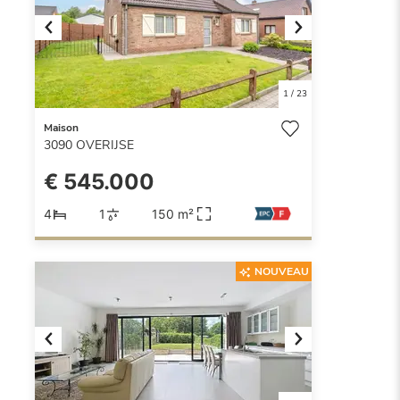
Previous
Next
1
/
23
Maison
3090
OVERIJSE
€ 545.000
4
1
150 m²
NOUVEAU
Previous
Next