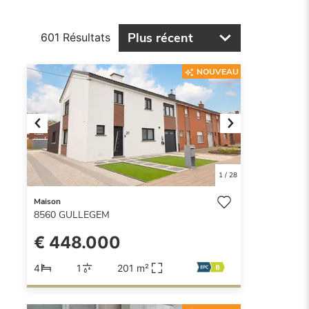
Plus récent
601 Résultats
NOUVEAU
Previous
Next
1
/
28
Maison
8560
GULLEGEM
€ 448.000
4
1
201 m²