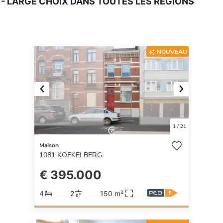
- LARGE CHOIX DANS TOUTES LES RÉGIONS
NOUVEAU
Previous
Next
1
/
21
Maison
1081
KOEKELBERG
€ 395.000
4
2
150 m²