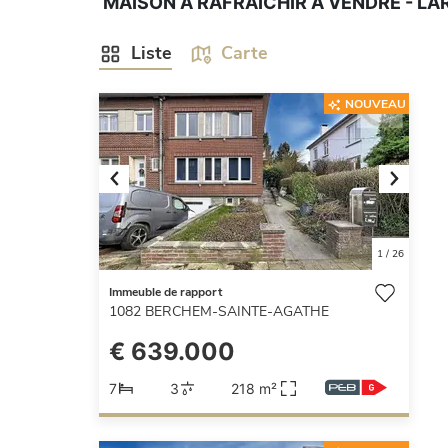
MAISON À RAFRAÎCHIR À VENDRE - LA
Liste
Carte
NOUVEAU
Previous
Next
1
/
26
Immeuble de rapport
1082
BERCHEM-SAINTE-AGATHE
€ 639.000
7
3
218 m²