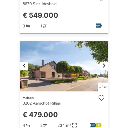
8670
Sint-Idesbald
€ 549.000
3
1
Previous
Next
1
/
27
Maison
3202
Aarschot Rillaar
€ 479.000
4
2
234 m²