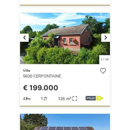
Previous
Next
1
/
19
Villa
5630
CERFONTAINE
€ 199.000
4
1
126 m²