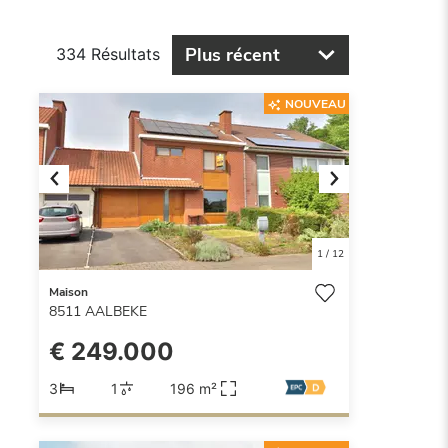
Plus récent
334 Résultats
NOUVEAU
Previous
Next
1
/
12
Maison
8511
AALBEKE
€ 249.000
3
1
196 m²