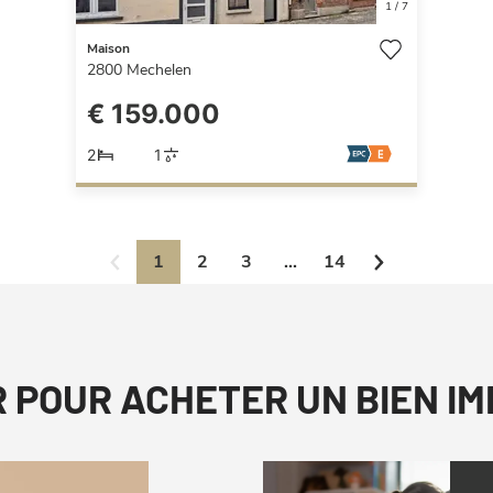
1
/
7
Maison
2800
Mechelen
€ 159.000
2
1
1
2
3
...
14
R POUR ACHETER UN BIEN I