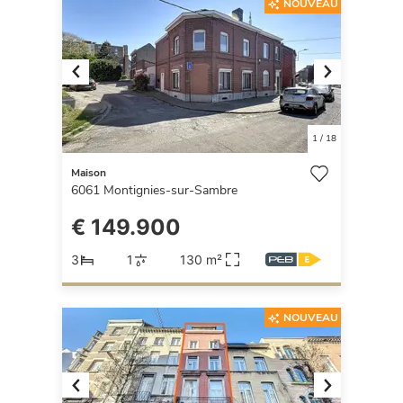
NOUVEAU
Previous
Next
1
/
18
Maison
6061
Montignies-sur-Sambre
€ 149.900
3
1
130 m²
NOUVEAU
Previous
Next