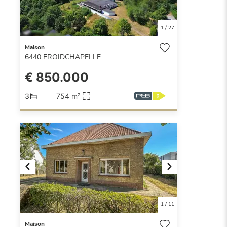
1
/
27
Maison
6440
FROIDCHAPELLE
€ 850.000
3
754 m²
Previous
Next
1
/
11
Maison