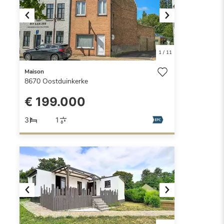
Previous
Next
1
/
11
Maison
8670
Oostduinkerke
€ 199.000
3
1
Previous
Next