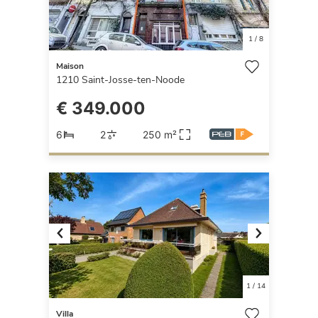
1
/
8
Maison
1210
Saint-Josse-ten-Noode
€ 349.000
6
2
250 m²
Previous
Next
1
/
14
Villa