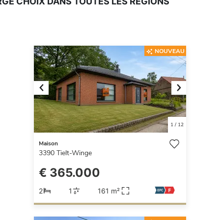
RGE CHOIX DANS TOUTES LES RÉGIONS
NOUVEAU
Previous
Next
1
/
12
Maison
3390
Tielt-Winge
€ 365.000
2
1
161 m²