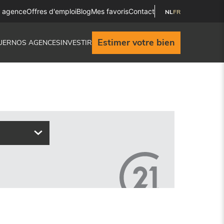
e agence
Offres d'emploi
Blog
Mes favoris
Contact
NL
FR
Estimer votre bien
UER
NOS AGENCES
INVESTIR