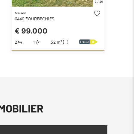
1
/
16
Maison
6440
FOURBECHIES
€ 99.000
2
1
52 m²
MMOBILIER