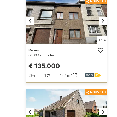
NOUVEAU
Previous
Next
1
/
14
Maison
6180
Courcelles
€ 135.000
2
1
147 m²
NOUVEAU
Previous
Next