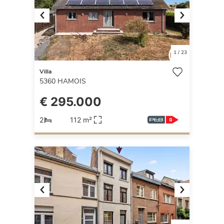
Previous
Next
1
/
23
Villa
5360
HAMOIS
€ 295.000
2
112 m²
Previous
Next