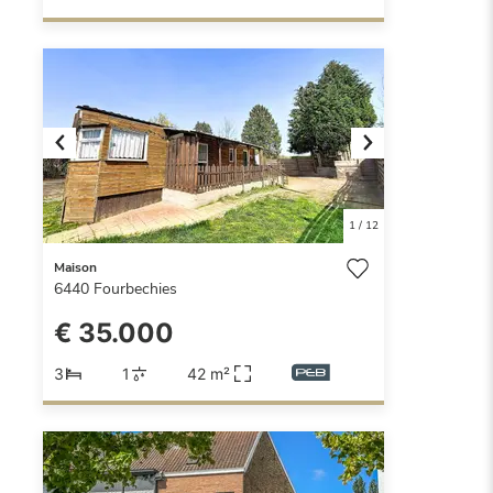
Previous
Next
1
/
12
Maison
6440
Fourbechies
€ 35.000
3
1
42 m²