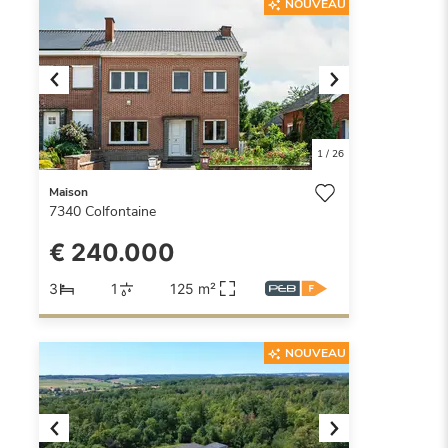
NOUVEAU
Previous
Next
1
/
26
Maison
7340
Colfontaine
€ 240.000
3
1
125 m²
NOUVEAU
Previous
Next