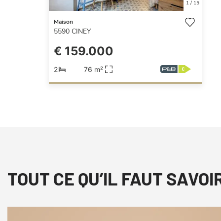
1
/
15
Maison
5590
CINEY
€ 159.000
2
76 m²
TOUT CE QU’IL FAUT SAVOI