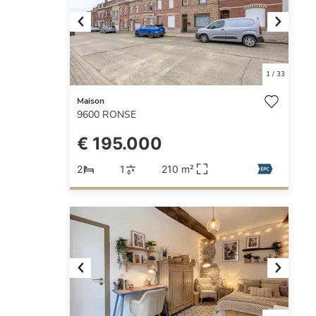
Previous
Next
1
/
33
Maison
9600
RONSE
€ 195.000
2
1
210 m²
Previous
Next