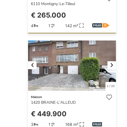
6110
Montigny-Le-Tilleul
€ 265.000
4
1
142 m²
Previous
Next
1
/
23
Maison
1420
BRAINE-L'ALLEUD
€ 449.900
3
1
168 m²