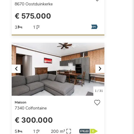
8670
Oostduinkerke
€ 575.000
3
1
Previous
Next
1
/
31
Maison
7340
Colfontaine
€ 300.000
5
1
200 m²