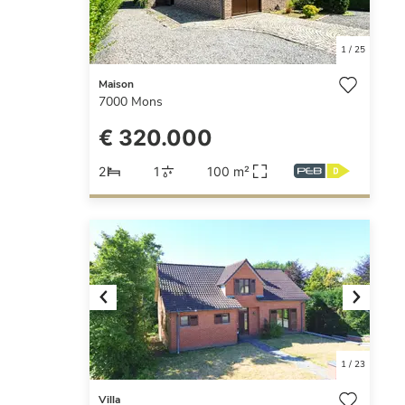
1
/
25
Maison
7000
Mons
€ 320.000
2
1
100 m²
Previous
Next
1
/
23
Villa