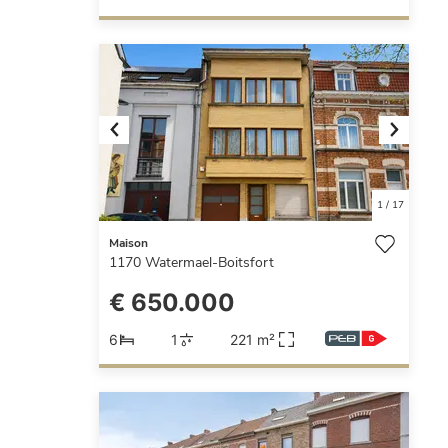
Previous
Next
1
/
17
Maison
1170
Watermael-Boitsfort
€ 650.000
6
1
221 m²