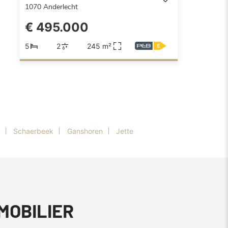
1070
Anderlecht
€ 495.000
5
2
245 m²
Schaerbeek
Ganshoren
Jette
MMOBILIER