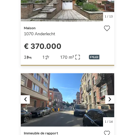
1
/
13
Maison
1070
Anderlecht
€ 370.000
3
1
170 m²
Previous
Next
1
/
14
Immeuble de rapport