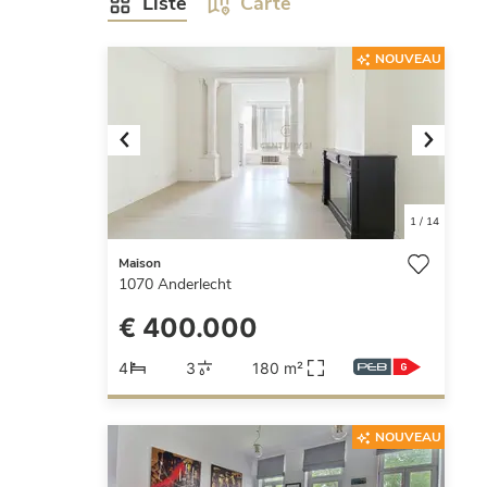
Liste
Carte
NOUVEAU
Previous
Next
1
/
14
Maison
1070
Anderlecht
€ 400.000
4
3
180 m²
NOUVEAU