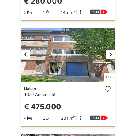
€ 280.000
3
1
145 m²
Previous
Next
1
/
23
Maison
1070
Anderlecht
€ 475.000
4
2
231 m²