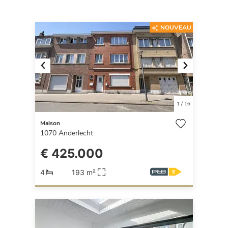
NOUVEAU
Previous
Next
1
/
16
Maison
1070
Anderlecht
€ 425.000
4
193 m²