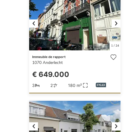
Previous
Next
1
/
24
Immeuble de rapport
1070
Anderlecht
€ 649.000
3
2
180 m²
Previous
Next