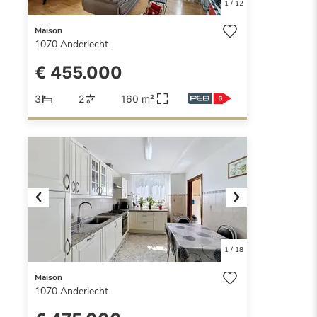
1
/
12
Maison
1070
Anderlecht
€ 455.000
3
2
160 m²
Previous
Next
1
/
18
Maison
1070
Anderlecht