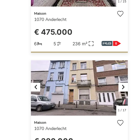
1
/
15
Maison
1070
Anderlecht
€ 475.000
6
5
236 m²
Previous
Next
1
/
17
Maison
1070
Anderlecht