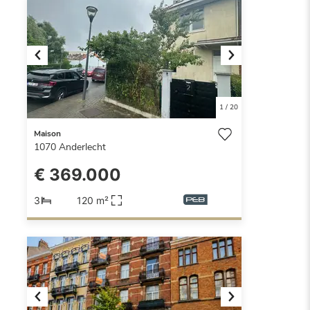
Previous
Next
1
/
20
Maison
1070
Anderlecht
€ 369.000
3
120 m²
Previous
Next