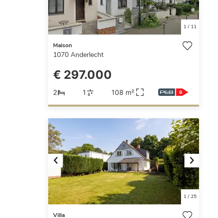
1
/
11
Maison
1070
Anderlecht
€ 297.000
2
1
108 m²
Previous
Next
1
/
25
Villa