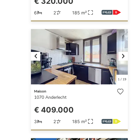
€ 320.000
6
2
185 m²
Previous
Next
1
/
19
Maison
1070
Anderlecht
€ 409.000
3
2
185 m²