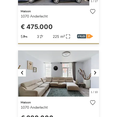
1
/
17
Maison
1070
Anderlecht
€ 475.000
5
3
225 m²
Previous
Next
1
/
10
Maison
1070
Anderlecht