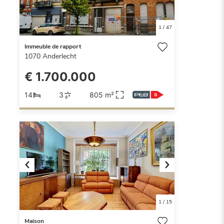
1
/
47
Immeuble de rapport
1070
Anderlecht
€ 1.700.000
14
3
805 m²
Previous
Next
1
/
15
Maison