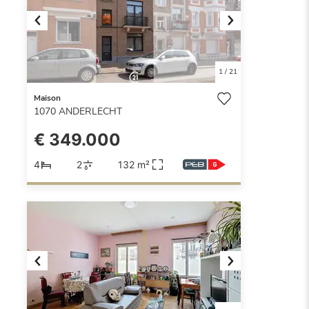
Previous
Next
1
/
21
Maison
1070
ANDERLECHT
€ 349.000
4
2
132 m²
Previous
Next