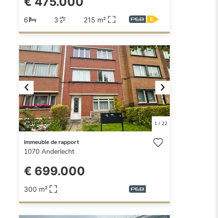
€ 475.000
6
3
215 m²
Previous
Next
1
/
22
Immeuble de rapport
1070
Anderlecht
€ 699.000
300 m²