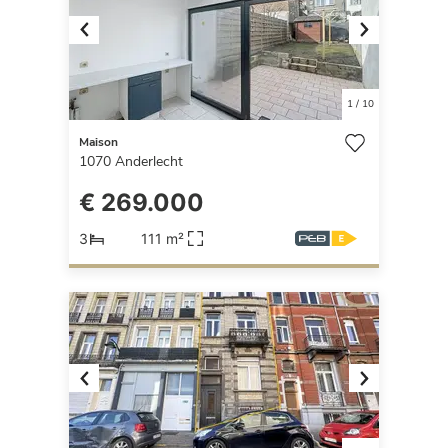
Previous
Next
1
/
10
Maison
1070
Anderlecht
€ 269.000
3
111 m²
Previous
Next