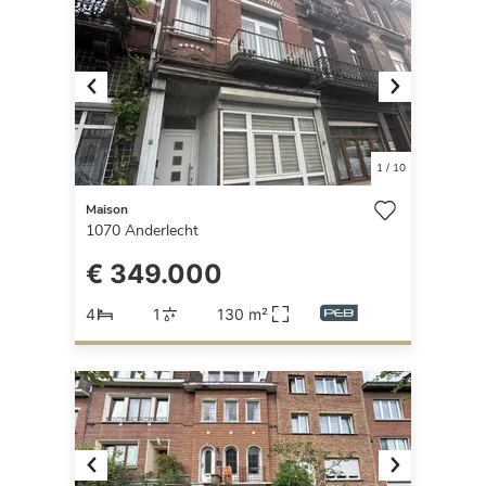
Previous
Next
1
/
10
Maison
1070
Anderlecht
€ 349.000
4
1
130 m²
Previous
Next