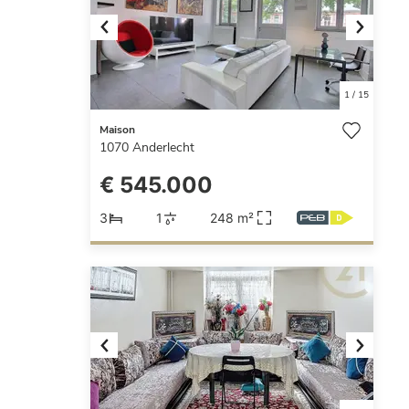
Previous
Next
1
/
15
Maison
1070
Anderlecht
€ 545.000
3
1
248 m²
Previous
Next