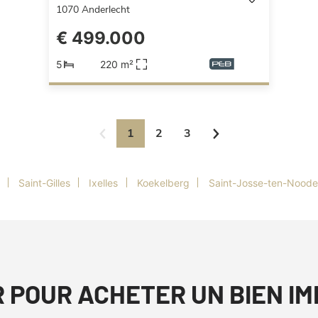
1070
Anderlecht
€ 499.000
5
220 m²
1
2
3
Saint-Gilles
Ixelles
Koekelberg
Saint-Josse-ten-Noode
R POUR ACHETER UN BIEN I