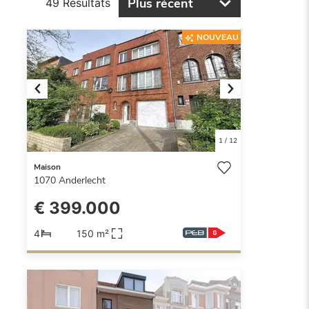
Plus récent
49 Résultats
NOUVEAU
Previous
Next
1
/
12
Maison
1070
Anderlecht
€ 399.000
4
150 m²