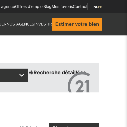
e agence
Offres d'emploi
Blog
Mes favoris
Contact
NL
FR
Estimer votre bien
UER
NOS AGENCES
INVESTIR
Recherche détaillée