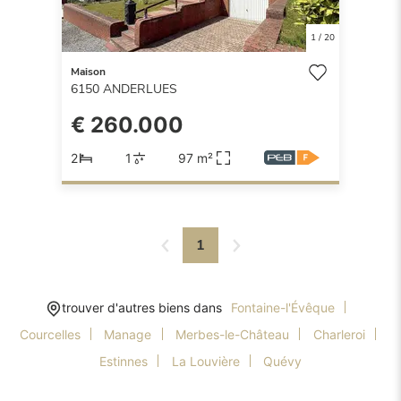
1
/
20
Maison
6150
ANDERLUES
€ 260.000
2
1
97 m²
1
trouver d'autres biens dans
Fontaine-l'Évêque
Courcelles
Manage
Merbes-le-Château
Charleroi
Estinnes
La Louvière
Quévy