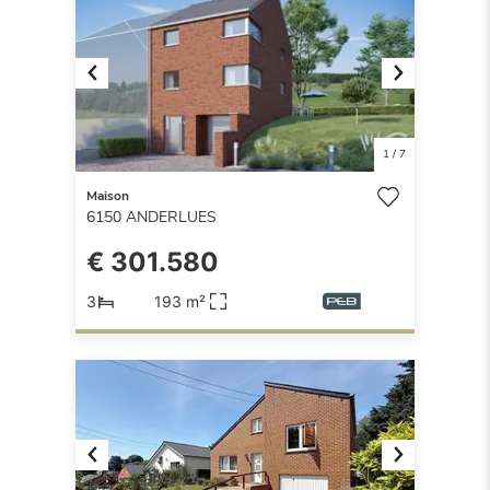
Previous
Next
1
/
7
Maison
6150
ANDERLUES
€ 301.580
3
193 m²
Previous
Next